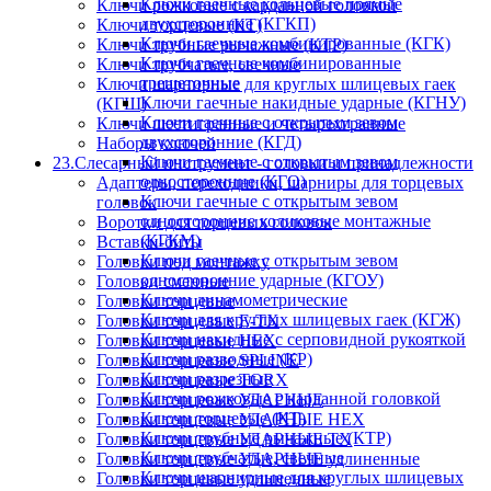
Ключи гаечные кольцевые прямые
Ключи рожковые с карданной головкой
двухсторонние (КГКП)
Ключи торцевые (КТ)
Ключи гаечные комбинированные (КГК)
Ключи трубные рычажные (КТР)
Ключи гаечные комбинированные
Ключи трубчатые, свечные
трещеточные
Ключи шарнирные для круглых шлицевых гаек
Ключи гаечные накидные ударные (КГНУ)
(КГШ)
Ключи гаечные с открытым зевом
Ключи шестигранные и четырехгранные
двухсторонние (КГД)
Наборы ключей
Ключи гаечные с открытым зевом
23.Слесарный инструмент - головки и принадлежности
односторонние (КГО)
Адаптеры, переходники, шарниры для торцевых
Ключи гаечные с открытым зевом
головок
односторонние коликовые монтажные
Воротки для торцевых головок
(КГКМ)
Вставки-биты
Ключи гаечные с открытым зевом
Головки под монтажку
односторонние ударные (КГОУ)
Головки сменные
Ключи динамометрические
Головки торцевые
Ключи для круглых шлицевых гаек (КГЖ)
Головки торцевые E-TX
Ключи накидные с серповидной рукояткой
Головки торцевые HEX
Ключи разводные (КР)
Головки торцевые SPLINE
Ключи разрезные
Головки торцевые TORX
Ключи рожковые с карданной головкой
Головки торцевые УДАРНЫЕ
Ключи торцевые (КТ)
Головки торцевые УДАРНЫЕ HEX
Ключи трубные рычажные (КТР)
Головки торцевые УДАРНЫЕ TX
Ключи трубчатые, свечные
Головки торцевые УДАРНЫЕ удлиненные
Ключи шарнирные для круглых шлицевых
Головки торцевые удлиненные