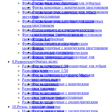
Фрезы дисковые фасонные
Фрезы червячные однозаходные для зубчатых
Фрезы концевые с коническим хвостовиком
колес
Фрезы концевые с коническим хвостовиком
Фрезы червячные однозаходные для зубьев
твердосплавные
звездочек
Фрезы концевые с цилиндрическим
Фрезы червячные однозаходные для шлицевых
хвостовиком
валов
Фрезы концевые с цилиндрическим
Фрезы шпоночные с коническим хвостовиком
хвостовиком твердосплавные
Фрезы шпоночные с коническим хвостовиком
Фрезы Т-образные
твердосплавные
Фрезы торцевые насадные
Фрезы шпоночные с цилиндрическим
Фрезы торцевые с коническим хвостовиком
хвостовиком
Фрезы цилиндрические
Фрезы шпоночные с цилиндрическим
Фрезы червячные однозаходные для
хвостовиком твердосплавные
зубчатых колес
9.Развертки
Фрезы червячные однозаходные для зубьев
Развертки конические 1:30
звездочек
Развертки конические 1:50
Фрезы червячные однозаходные для
Развертки конические под конус Морзе
шлицевых валов
Развертки котельные
Фрезы шпоночные с коническим
Развертки машинные
хвостовиком
Развертки насадные
Фрезы шпоночные с коническим
Развертки разжимные
хвостовиком твердосплавные
Развертки регулируемые
Фрезы шпоночные с цилиндрическим
Развертки ручные
хвостовиком
10.Резцы токарные, накатки
Фрезы шпоночные с цилиндрическим
Накатки и ролики к ним