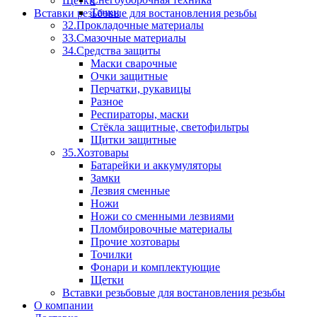
Щетки
Тачки
Вставки резьбовые для востановления резьбы
32.Прокладочные материалы
33.Смазочные материалы
34.Средства защиты
Маски сварочные
Очки защитные
Перчатки, рукавицы
Разное
Респираторы, маски
Стёкла защитные, светофильтры
Щитки защитные
35.Хозтовары
Батарейки и аккумуляторы
Замки
Лезвия сменные
Ножи
Ножи со сменными лезвиями
Пломбировочные материалы
Прочие хозтовары
Точилки
Фонари и комплектующие
Щетки
Вставки резьбовые для востановления резьбы
О компании