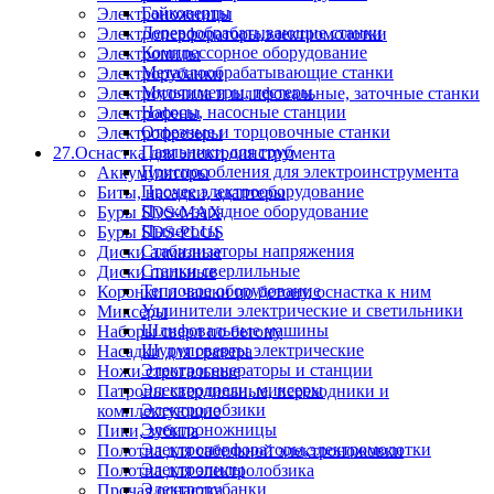
Гайковерты
Электроножницы
Деревообрабатывающие станки
Электроперфораторы,электромолотки
Компрессорное оборудование
Электропилы
Металлообрабатывающие станки
Электрорубанки
Мультиметры, тестеры
Электроточила и шлифовальные, заточные станки
Насосы, насосные станции
Электрофены
Отрезные и торцовочные станки
Электрофрезеры
Паяльники для труб
27.Оснастка для электроинструмента
Приспособления для электроинструмента
Аккумуляторы
Прочее электрооборудование
Биты, насадки, адаптеры
Пуско-зарядное оборудование
Буры SDS-MAX
Пылесосы
Буры SDS-PLUS
Стабилизаторы напряжения
Диски алмазные
Станки сверлильные
Диски пильные
Тепловое оборудование
Коронки и чашки по бетону, оснастка к ним
Удлинители электрические и светильники
Миксеры
Шлифовальные машины
Наборы сверл по бетону
Шуруповерты электрические
Насадки для гравера
Электрогенераторы и станции
Ножи строгальные
Электродрели, миксеры
Патроны сверлильные, переходники и
Электролобзики
комплектующие
Электроножницы
Пики, зубила
Электроперфораторы,электромолотки
Полотна для сабельной электроножовки
Электропилы
Полотна для электролобзика
Электрорубанки
Прочая оснастка