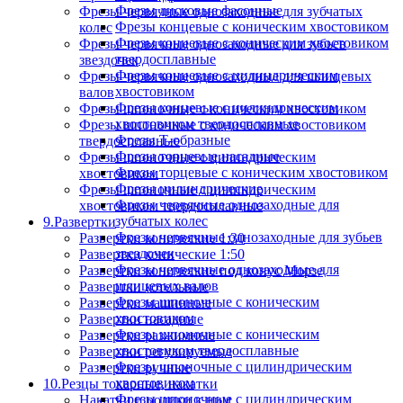
Фрезы дисковые фасонные
Фрезы червячные однозаходные для зубчатых
Фрезы концевые с коническим хвостовиком
колес
Фрезы концевые с коническим хвостовиком
Фрезы червячные однозаходные для зубьев
твердосплавные
звездочек
Фрезы концевые с цилиндрическим
Фрезы червячные однозаходные для шлицевых
хвостовиком
валов
Фрезы концевые с цилиндрическим
Фрезы шпоночные с коническим хвостовиком
хвостовиком твердосплавные
Фрезы шпоночные с коническим хвостовиком
Фрезы Т-образные
твердосплавные
Фрезы торцевые насадные
Фрезы шпоночные с цилиндрическим
Фрезы торцевые с коническим хвостовиком
хвостовиком
Фрезы цилиндрические
Фрезы шпоночные с цилиндрическим
Фрезы червячные однозаходные для
хвостовиком твердосплавные
зубчатых колес
9.Развертки
Фрезы червячные однозаходные для зубьев
Развертки конические 1:30
звездочек
Развертки конические 1:50
Фрезы червячные однозаходные для
Развертки конические под конус Морзе
шлицевых валов
Развертки котельные
Фрезы шпоночные с коническим
Развертки машинные
хвостовиком
Развертки насадные
Фрезы шпоночные с коническим
Развертки разжимные
хвостовиком твердосплавные
Развертки регулируемые
Фрезы шпоночные с цилиндрическим
Развертки ручные
хвостовиком
10.Резцы токарные, накатки
Фрезы шпоночные с цилиндрическим
Накатки и ролики к ним