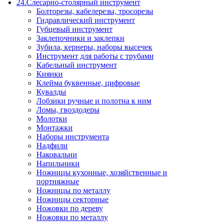
24.Слесарно-столярный инструмент
Болторезы, кабелерезы, тросорезы
Гидравлический инструмент
Губцевый инструмент
Заклепочники и заклепки
Зубила, кернеры, наборы высечек
Инструмент для работы с трубами
Кабельный инструмент
Киянки
Клейма буквенные, цифровые
Кувалды
Лобзики ручные и полотна к ним
Ломы, гвоздодеры
Молотки
Монтажки
Наборы инструмента
Надфили
Наковальни
Напильники
Ножницы кухонные, хозяйственные и
портняжные
Ножницы по металлу
Ножницы секторные
Ножовки по дереву
Ножовки по металлу