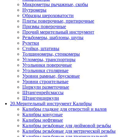
Микрометры рычажные, скобы
Нутромеры
Образцы шероховатости
Плиты поверочные, притирочные
Призмы поверочные
Прочий мерительный инструмент
Резьбомеры, шаблоны, щупы
Рулетки
Стойки, штативы
Толщиномеры, стенкомеры
Угломеры, транспортиры
Угольники поверочные
Угольники столярные
Уровни рамные, брусковые
Уровни строительные
Циркули разметочные
Штангенрейсмассы
Штангенциркули
20.Мерительный инструмент Калибры
Калибры гладкие для отверстий и валов
Калибры конусные
Калибры нефтяные
Калибры резьбовые для дюймовой резьбы
Калибры резьбовые для метрической резьбы
Калибры резьбовые для трапецидальной