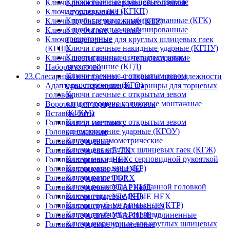
Ключи гаечные кольцевые прямые
Ключи рожковые с карданной головкой
двухсторонние (КГКП)
Ключи торцевые (КТ)
Ключи гаечные комбинированные (КГК)
Ключи трубные рычажные (КТР)
Ключи гаечные комбинированные
Ключи трубчатые, свечные
трещеточные
Ключи шарнирные для круглых шлицевых гаек
Ключи гаечные накидные ударные (КГНУ)
(КГШ)
Ключи гаечные с открытым зевом
Ключи шестигранные и четырехгранные
двухсторонние (КГД)
Наборы ключей
Ключи гаечные с открытым зевом
23.Слесарный инструмент - головки и принадлежности
односторонние (КГО)
Адаптеры, переходники, шарниры для торцевых
Ключи гаечные с открытым зевом
головок
односторонние коликовые монтажные
Воротки для торцевых головок
(КГКМ)
Вставки-биты
Ключи гаечные с открытым зевом
Головки под монтажку
односторонние ударные (КГОУ)
Головки сменные
Ключи динамометрические
Головки торцевые
Ключи для круглых шлицевых гаек (КГЖ)
Головки торцевые E-TX
Ключи накидные с серповидной рукояткой
Головки торцевые HEX
Ключи разводные (КР)
Головки торцевые SPLINE
Ключи разрезные
Головки торцевые TORX
Ключи рожковые с карданной головкой
Головки торцевые УДАРНЫЕ
Ключи торцевые (КТ)
Головки торцевые УДАРНЫЕ HEX
Ключи трубные рычажные (КТР)
Головки торцевые УДАРНЫЕ TX
Ключи трубчатые, свечные
Головки торцевые УДАРНЫЕ удлиненные
Ключи шарнирные для круглых шлицевых
Головки торцевые удлиненные