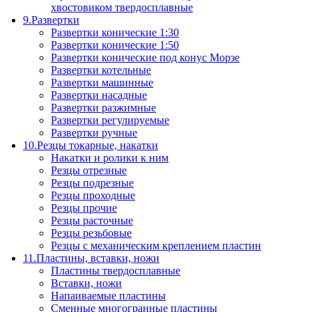
хвостовиком твердосплавные
9.Развертки
Развертки конические 1:30
Развертки конические 1:50
Развертки конические под конус Морзе
Развертки котельные
Развертки машинные
Развертки насадные
Развертки разжимные
Развертки регулируемые
Развертки ручные
10.Резцы токарные, накатки
Накатки и ролики к ним
Резцы отрезные
Резцы подрезные
Резцы проходные
Резцы прочие
Резцы расточные
Резцы резьбовые
Резцы с механическим креплением пластин
11.Пластины, вставки, ножи
Пластины твердосплавные
Вставки, ножи
Напаиваемые пластины
Сменные многогранные пластины