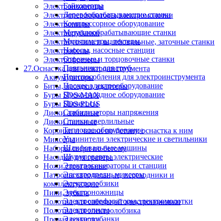
Гайковерты
Электроножницы
Деревообрабатывающие станки
Электроперфораторы,электромолотки
Компрессорное оборудование
Электропилы
Металлообрабатывающие станки
Электрорубанки
Мультиметры, тестеры
Электроточила и шлифовальные, заточные станки
Насосы, насосные станции
Электрофены
Отрезные и торцовочные станки
Электрофрезеры
Паяльники для труб
27.Оснастка для электроинструмента
Приспособления для электроинструмента
Аккумуляторы
Прочее электрооборудование
Биты, насадки, адаптеры
Пуско-зарядное оборудование
Буры SDS-MAX
Пылесосы
Буры SDS-PLUS
Стабилизаторы напряжения
Диски алмазные
Станки сверлильные
Диски пильные
Тепловое оборудование
Коронки и чашки по бетону, оснастка к ним
Удлинители электрические и светильники
Миксеры
Шлифовальные машины
Наборы сверл по бетону
Шуруповерты электрические
Насадки для гравера
Электрогенераторы и станции
Ножи строгальные
Электродрели, миксеры
Патроны сверлильные, переходники и
Электролобзики
комплектующие
Электроножницы
Пики, зубила
Электроперфораторы,электромолотки
Полотна для сабельной электроножовки
Электропилы
Полотна для электролобзика
Электрорубанки
Прочая оснастка