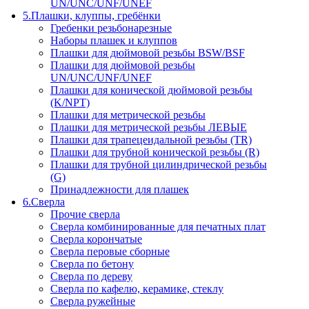
UN/UNC/UNF/UNEF
5.Плашки, клуппы, гребёнки
Гребенки резьбонарезные
Наборы плашек и клуппов
Плашки для дюймовой резьбы BSW/BSF
Плашки для дюймовой резьбы
UN/UNC/UNF/UNEF
Плашки для конической дюймовой резьбы
(K/NPT)
Плашки для метрической резьбы
Плашки для метрической резьбы ЛЕВЫЕ
Плашки для трапецеидальной резьбы (TR)
Плашки для трубной конической резьбы (R)
Плашки для трубной цилиндрической резьбы
(G)
Принадлежности для плашек
6.Сверла
Прочие сверла
Сверла комбинированные для печатных плат
Сверла корончатые
Сверла перовые сборные
Сверла по бетону
Сверла по дереву
Сверла по кафелю, керамике, стеклу
Сверла ружейные