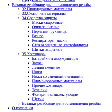
Щетки
Тачки
Вставки резьбовые для востановления резьбы
32.Прокладочные материалы
33.Смазочные материалы
34.Средства защиты
Маски сварочные
Очки защитные
Перчатки, рукавицы
Разное
Респираторы, маски
Стёкла защитные, светофильтры
Щитки защитные
35.Хозтовары
Батарейки и аккумуляторы
Замки
Лезвия сменные
Ножи
Ножи со сменными лезвиями
Пломбировочные материалы
Прочие хозтовары
Точилки
Фонари и комплектующие
Щетки
Вставки резьбовые для востановления резьбы
О компании