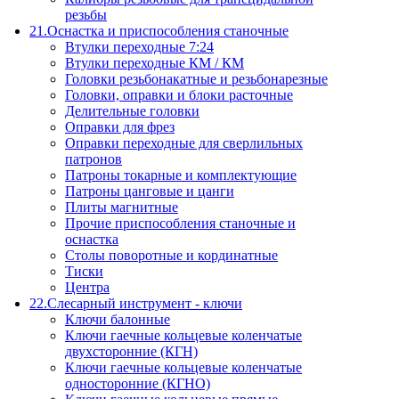
резьбы
21.Оснастка и приспособления станочные
Втулки переходные 7:24
Втулки переходные КМ / КМ
Головки резьбонакатные и резьбонарезные
Головки, оправки и блоки расточные
Делительные головки
Оправки для фрез
Оправки переходные для сверлильных
патронов
Патроны токарные и комплектующие
Патроны цанговые и цанги
Плиты магнитные
Прочие приспособления станочные и
оснастка
Столы поворотные и кординатные
Тиски
Центра
22.Слесарный инструмент - ключи
Ключи балонные
Ключи гаечные кольцевые коленчатые
двухсторонние (КГН)
Ключи гаечные кольцевые коленчатые
односторонние (КГНО)