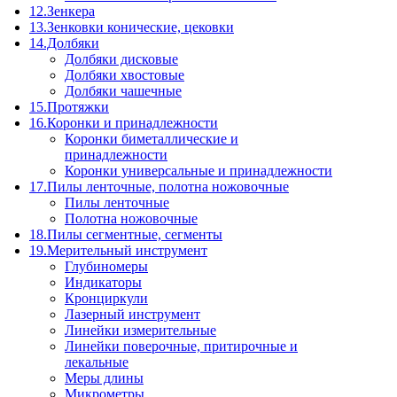
12.Зенкера
13.Зенковки конические, цековки
14.Долбяки
Долбяки дисковые
Долбяки хвостовые
Долбяки чашечные
15.Протяжки
16.Коронки и принадлежности
Коронки биметаллические и
принадлежности
Коронки универсальные и принадлежности
17.Пилы ленточные, полотна ножовочные
Пилы ленточные
Полотна ножовочные
18.Пилы сегментные, сегменты
19.Мерительный инструмент
Глубиномеры
Индикаторы
Кронциркули
Лазерный инструмент
Линейки измерительные
Линейки поверочные, притирочные и
лекальные
Меры длины
Микрометры