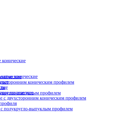
 конические
ьчатые конические
онические
чные
вухсторонним коническим профилем
атые
ля
ные конические
лукругло-выпуклым профилем
е с двухсторонним коническим профилем
профиля
 с полукругло-выпуклым профилем