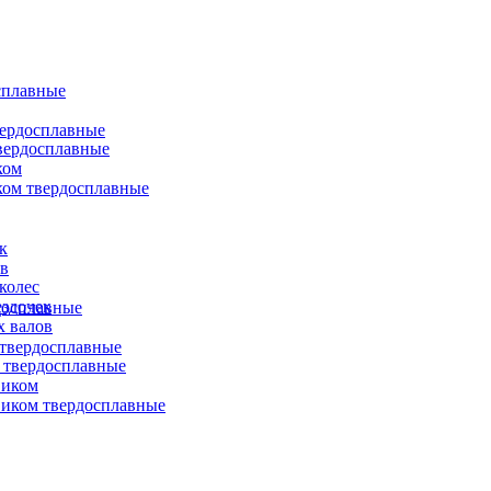
сплавные
вердосплавные
вердосплавные
ком
ком твердосплавные
к
ов
колес
ездочек
досплавные
х валов
твердосплавные
 твердосплавные
виком
иком твердосплавные