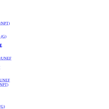
K/NPT)
 (G)
ЫЕ
F
F/UNEF
F
/UNEF
/NPT)
(G)