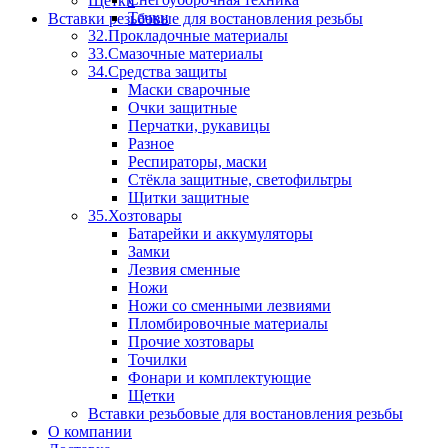
Щетки
Тачки
Вставки резьбовые для востановления резьбы
32.Прокладочные материалы
33.Смазочные материалы
34.Средства защиты
Маски сварочные
Очки защитные
Перчатки, рукавицы
Разное
Респираторы, маски
Стёкла защитные, светофильтры
Щитки защитные
35.Хозтовары
Батарейки и аккумуляторы
Замки
Лезвия сменные
Ножи
Ножи со сменными лезвиями
Пломбировочные материалы
Прочие хозтовары
Точилки
Фонари и комплектующие
Щетки
Вставки резьбовые для востановления резьбы
О компании