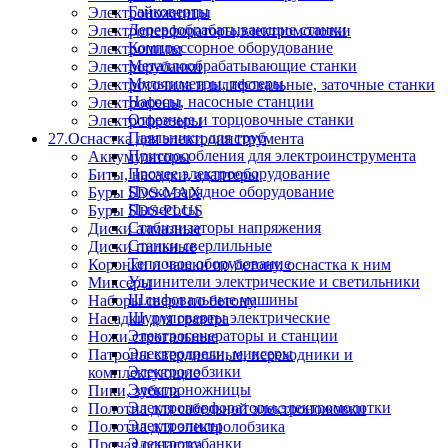
Гайковерты
Электроножницы
Деревообрабатывающие станки
Электроперфораторы,электромолотки
Компрессорное оборудование
Электропилы
Металлообрабатывающие станки
Электрорубанки
Мультиметры, тестеры
Электроточила и шлифовальные, заточные станки
Насосы, насосные станции
Электрофены
Отрезные и торцовочные станки
Электрофрезеры
Паяльники для труб
27.Оснастка для электроинструмента
Приспособления для электроинструмента
Аккумуляторы
Прочее электрооборудование
Биты, насадки, адаптеры
Пуско-зарядное оборудование
Буры SDS-MAX
Пылесосы
Буры SDS-PLUS
Стабилизаторы напряжения
Диски алмазные
Станки сверлильные
Диски пильные
Тепловое оборудование
Коронки и чашки по бетону, оснастка к ним
Удлинители электрические и светильники
Миксеры
Шлифовальные машины
Наборы сверл по бетону
Шуруповерты электрические
Насадки для гравера
Электрогенераторы и станции
Ножи строгальные
Электродрели, миксеры
Патроны сверлильные, переходники и
Электролобзики
комплектующие
Электроножницы
Пики, зубила
Электроперфораторы,электромолотки
Полотна для сабельной электроножовки
Электропилы
Полотна для электролобзика
Электрорубанки
Прочая оснастка