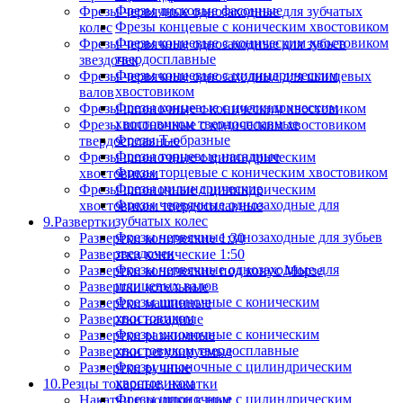
Фрезы дисковые фасонные
Фрезы червячные однозаходные для зубчатых
Фрезы концевые с коническим хвостовиком
колес
Фрезы концевые с коническим хвостовиком
Фрезы червячные однозаходные для зубьев
твердосплавные
звездочек
Фрезы концевые с цилиндрическим
Фрезы червячные однозаходные для шлицевых
хвостовиком
валов
Фрезы концевые с цилиндрическим
Фрезы шпоночные с коническим хвостовиком
хвостовиком твердосплавные
Фрезы шпоночные с коническим хвостовиком
Фрезы Т-образные
твердосплавные
Фрезы торцевые насадные
Фрезы шпоночные с цилиндрическим
Фрезы торцевые с коническим хвостовиком
хвостовиком
Фрезы цилиндрические
Фрезы шпоночные с цилиндрическим
Фрезы червячные однозаходные для
хвостовиком твердосплавные
зубчатых колес
9.Развертки
Фрезы червячные однозаходные для зубьев
Развертки конические 1:30
звездочек
Развертки конические 1:50
Фрезы червячные однозаходные для
Развертки конические под конус Морзе
шлицевых валов
Развертки котельные
Фрезы шпоночные с коническим
Развертки машинные
хвостовиком
Развертки насадные
Фрезы шпоночные с коническим
Развертки разжимные
хвостовиком твердосплавные
Развертки регулируемые
Фрезы шпоночные с цилиндрическим
Развертки ручные
хвостовиком
10.Резцы токарные, накатки
Фрезы шпоночные с цилиндрическим
Накатки и ролики к ним