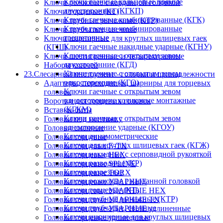
Ключи гаечные кольцевые прямые
Ключи рожковые с карданной головкой
двухсторонние (КГКП)
Ключи торцевые (КТ)
Ключи гаечные комбинированные (КГК)
Ключи трубные рычажные (КТР)
Ключи гаечные комбинированные
Ключи трубчатые, свечные
трещеточные
Ключи шарнирные для круглых шлицевых гаек
Ключи гаечные накидные ударные (КГНУ)
(КГШ)
Ключи гаечные с открытым зевом
Ключи шестигранные и четырехгранные
двухсторонние (КГД)
Наборы ключей
Ключи гаечные с открытым зевом
23.Слесарный инструмент - головки и принадлежности
односторонние (КГО)
Адаптеры, переходники, шарниры для торцевых
Ключи гаечные с открытым зевом
головок
односторонние коликовые монтажные
Воротки для торцевых головок
(КГКМ)
Вставки-биты
Ключи гаечные с открытым зевом
Головки под монтажку
односторонние ударные (КГОУ)
Головки сменные
Ключи динамометрические
Головки торцевые
Ключи для круглых шлицевых гаек (КГЖ)
Головки торцевые E-TX
Ключи накидные с серповидной рукояткой
Головки торцевые HEX
Ключи разводные (КР)
Головки торцевые SPLINE
Ключи разрезные
Головки торцевые TORX
Ключи рожковые с карданной головкой
Головки торцевые УДАРНЫЕ
Ключи торцевые (КТ)
Головки торцевые УДАРНЫЕ HEX
Ключи трубные рычажные (КТР)
Головки торцевые УДАРНЫЕ TX
Ключи трубчатые, свечные
Головки торцевые УДАРНЫЕ удлиненные
Ключи шарнирные для круглых шлицевых
Головки торцевые удлиненные