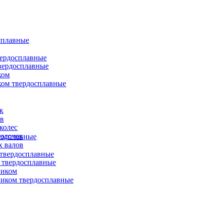
сплавные
вердосплавные
вердосплавные
ком
ком твердосплавные
к
ов
колес
ездочек
досплавные
х валов
твердосплавные
 твердосплавные
виком
иком твердосплавные