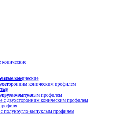
 конические
ьчатые конические
онические
чные
вухсторонним коническим профилем
атые
ля
ные конические
лукругло-выпуклым профилем
е с двухсторонним коническим профилем
профиля
 с полукругло-выпуклым профилем