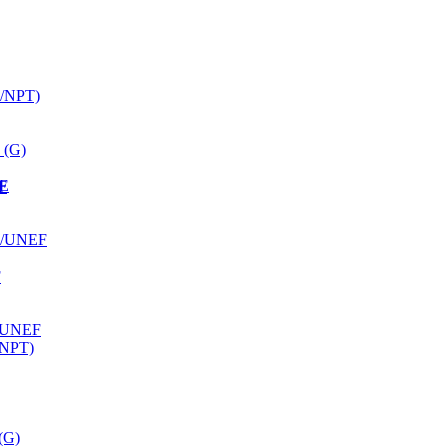
K/NPT)
 (G)
ЫЕ
F
F/UNEF
F
/UNEF
/NPT)
(G)