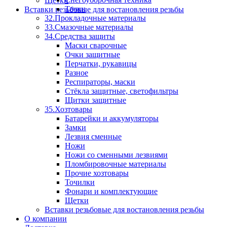
Щетки
Тачки
Вставки резьбовые для востановления резьбы
32.Прокладочные материалы
33.Смазочные материалы
34.Средства защиты
Маски сварочные
Очки защитные
Перчатки, рукавицы
Разное
Респираторы, маски
Стёкла защитные, светофильтры
Щитки защитные
35.Хозтовары
Батарейки и аккумуляторы
Замки
Лезвия сменные
Ножи
Ножи со сменными лезвиями
Пломбировочные материалы
Прочие хозтовары
Точилки
Фонари и комплектующие
Щетки
Вставки резьбовые для востановления резьбы
О компании