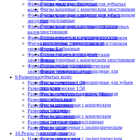
Фрезы дисковые фасонные
Фрезы червячные однозаходные для зубчатых
Фрезы концевые с коническим хвостовиком
колес
Фрезы концевые с коническим хвостовиком
Фрезы червячные однозаходные для зубьев
твердосплавные
звездочек
Фрезы концевые с цилиндрическим
Фрезы червячные однозаходные для шлицевых
хвостовиком
валов
Фрезы концевые с цилиндрическим
Фрезы шпоночные с коническим хвостовиком
хвостовиком твердосплавные
Фрезы шпоночные с коническим хвостовиком
Фрезы Т-образные
твердосплавные
Фрезы торцевые насадные
Фрезы шпоночные с цилиндрическим
Фрезы торцевые с коническим хвостовиком
хвостовиком
Фрезы цилиндрические
Фрезы шпоночные с цилиндрическим
Фрезы червячные однозаходные для
хвостовиком твердосплавные
зубчатых колес
9.Развертки
Фрезы червячные однозаходные для зубьев
Развертки конические 1:30
звездочек
Развертки конические 1:50
Фрезы червячные однозаходные для
Развертки конические под конус Морзе
шлицевых валов
Развертки котельные
Фрезы шпоночные с коническим
Развертки машинные
хвостовиком
Развертки насадные
Фрезы шпоночные с коническим
Развертки разжимные
хвостовиком твердосплавные
Развертки регулируемые
Фрезы шпоночные с цилиндрическим
Развертки ручные
хвостовиком
10.Резцы токарные, накатки
Фрезы шпоночные с цилиндрическим
Накатки и ролики к ним