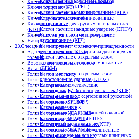
Ключи гаечные кольцевые прямые
Ключи рожковые с карданной головкой
двухсторонние (КГКП)
Ключи торцевые (КТ)
Ключи гаечные комбинированные (КГК)
Ключи трубные рычажные (КТР)
Ключи гаечные комбинированные
Ключи трубчатые, свечные
трещеточные
Ключи шарнирные для круглых шлицевых гаек
Ключи гаечные накидные ударные (КГНУ)
(КГШ)
Ключи гаечные с открытым зевом
Ключи шестигранные и четырехгранные
двухсторонние (КГД)
Наборы ключей
Ключи гаечные с открытым зевом
23.Слесарный инструмент - головки и принадлежности
односторонние (КГО)
Адаптеры, переходники, шарниры для торцевых
Ключи гаечные с открытым зевом
головок
односторонние коликовые монтажные
Воротки для торцевых головок
(КГКМ)
Вставки-биты
Ключи гаечные с открытым зевом
Головки под монтажку
односторонние ударные (КГОУ)
Головки сменные
Ключи динамометрические
Головки торцевые
Ключи для круглых шлицевых гаек (КГЖ)
Головки торцевые E-TX
Ключи накидные с серповидной рукояткой
Головки торцевые HEX
Ключи разводные (КР)
Головки торцевые SPLINE
Ключи разрезные
Головки торцевые TORX
Ключи рожковые с карданной головкой
Головки торцевые УДАРНЫЕ
Ключи торцевые (КТ)
Головки торцевые УДАРНЫЕ HEX
Ключи трубные рычажные (КТР)
Головки торцевые УДАРНЫЕ TX
Ключи трубчатые, свечные
Головки торцевые УДАРНЫЕ удлиненные
Ключи шарнирные для круглых шлицевых
Головки торцевые удлиненные