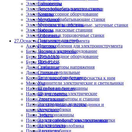
Гайковерты
Электроножницы
Деревообрабатывающие станки
Электроперфораторы,электромолотки
Компрессорное оборудование
Электропилы
Металлообрабатывающие станки
Электрорубанки
Мультиметры, тестеры
Электроточила и шлифовальные, заточные станки
Насосы, насосные станции
Электрофены
Отрезные и торцовочные станки
Электрофрезеры
Паяльники для труб
27.Оснастка для электроинструмента
Приспособления для электроинструмента
Аккумуляторы
Прочее электрооборудование
Биты, насадки, адаптеры
Пуско-зарядное оборудование
Буры SDS-MAX
Пылесосы
Буры SDS-PLUS
Стабилизаторы напряжения
Диски алмазные
Станки сверлильные
Диски пильные
Тепловое оборудование
Коронки и чашки по бетону, оснастка к ним
Удлинители электрические и светильники
Миксеры
Шлифовальные машины
Наборы сверл по бетону
Шуруповерты электрические
Насадки для гравера
Электрогенераторы и станции
Ножи строгальные
Электродрели, миксеры
Патроны сверлильные, переходники и
Электролобзики
комплектующие
Электроножницы
Пики, зубила
Электроперфораторы,электромолотки
Полотна для сабельной электроножовки
Электропилы
Полотна для электролобзика
Электрорубанки
Прочая оснастка