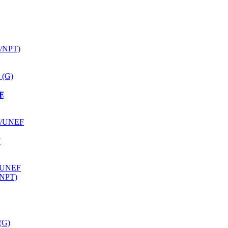
K/NPT)
 (G)
ЫЕ
F
F/UNEF
F
/UNEF
/NPT)
(G)