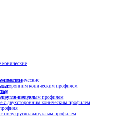
 конические
ьчатые конические
онические
чные
вухсторонним коническим профилем
атые
ля
ные конические
лукругло-выпуклым профилем
е с двухсторонним коническим профилем
профиля
 с полукругло-выпуклым профилем