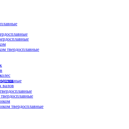
сплавные
вердосплавные
вердосплавные
ком
ком твердосплавные
к
ов
колес
ездочек
досплавные
х валов
твердосплавные
 твердосплавные
виком
иком твердосплавные