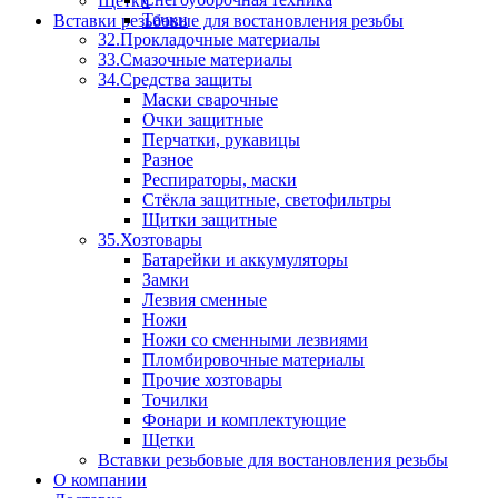
Щетки
Тачки
Вставки резьбовые для востановления резьбы
32.Прокладочные материалы
33.Смазочные материалы
34.Средства защиты
Маски сварочные
Очки защитные
Перчатки, рукавицы
Разное
Респираторы, маски
Стёкла защитные, светофильтры
Щитки защитные
35.Хозтовары
Батарейки и аккумуляторы
Замки
Лезвия сменные
Ножи
Ножи со сменными лезвиями
Пломбировочные материалы
Прочие хозтовары
Точилки
Фонари и комплектующие
Щетки
Вставки резьбовые для востановления резьбы
О компании