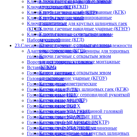
Ключи гаечные кольцевые прямые
Ключи рожковые с карданной головкой
двухсторонние (КГКП)
Ключи торцевые (КТ)
Ключи гаечные комбинированные (КГК)
Ключи трубные рычажные (КТР)
Ключи гаечные комбинированные
Ключи трубчатые, свечные
трещеточные
Ключи шарнирные для круглых шлицевых гаек
Ключи гаечные накидные ударные (КГНУ)
(КГШ)
Ключи гаечные с открытым зевом
Ключи шестигранные и четырехгранные
двухсторонние (КГД)
Наборы ключей
Ключи гаечные с открытым зевом
23.Слесарный инструмент - головки и принадлежности
односторонние (КГО)
Адаптеры, переходники, шарниры для торцевых
Ключи гаечные с открытым зевом
головок
односторонние коликовые монтажные
Воротки для торцевых головок
(КГКМ)
Вставки-биты
Ключи гаечные с открытым зевом
Головки под монтажку
односторонние ударные (КГОУ)
Головки сменные
Ключи динамометрические
Головки торцевые
Ключи для круглых шлицевых гаек (КГЖ)
Головки торцевые E-TX
Ключи накидные с серповидной рукояткой
Головки торцевые HEX
Ключи разводные (КР)
Головки торцевые SPLINE
Ключи разрезные
Головки торцевые TORX
Ключи рожковые с карданной головкой
Головки торцевые УДАРНЫЕ
Ключи торцевые (КТ)
Головки торцевые УДАРНЫЕ HEX
Ключи трубные рычажные (КТР)
Головки торцевые УДАРНЫЕ TX
Ключи трубчатые, свечные
Головки торцевые УДАРНЫЕ удлиненные
Ключи шарнирные для круглых шлицевых
Головки торцевые удлиненные