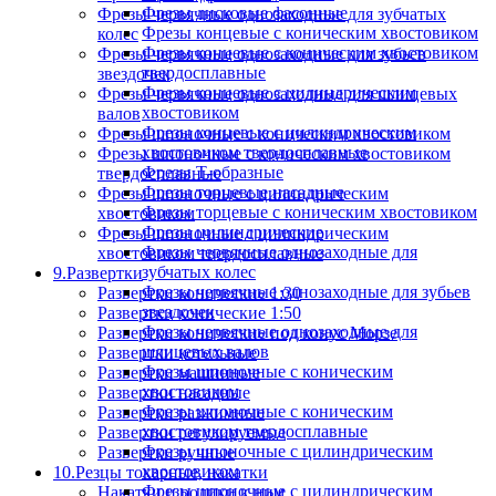
Фрезы дисковые фасонные
Фрезы червячные однозаходные для зубчатых
Фрезы концевые с коническим хвостовиком
колес
Фрезы концевые с коническим хвостовиком
Фрезы червячные однозаходные для зубьев
твердосплавные
звездочек
Фрезы концевые с цилиндрическим
Фрезы червячные однозаходные для шлицевых
хвостовиком
валов
Фрезы концевые с цилиндрическим
Фрезы шпоночные с коническим хвостовиком
хвостовиком твердосплавные
Фрезы шпоночные с коническим хвостовиком
Фрезы Т-образные
твердосплавные
Фрезы торцевые насадные
Фрезы шпоночные с цилиндрическим
Фрезы торцевые с коническим хвостовиком
хвостовиком
Фрезы цилиндрические
Фрезы шпоночные с цилиндрическим
Фрезы червячные однозаходные для
хвостовиком твердосплавные
зубчатых колес
9.Развертки
Фрезы червячные однозаходные для зубьев
Развертки конические 1:30
звездочек
Развертки конические 1:50
Фрезы червячные однозаходные для
Развертки конические под конус Морзе
шлицевых валов
Развертки котельные
Фрезы шпоночные с коническим
Развертки машинные
хвостовиком
Развертки насадные
Фрезы шпоночные с коническим
Развертки разжимные
хвостовиком твердосплавные
Развертки регулируемые
Фрезы шпоночные с цилиндрическим
Развертки ручные
хвостовиком
10.Резцы токарные, накатки
Фрезы шпоночные с цилиндрическим
Накатки и ролики к ним