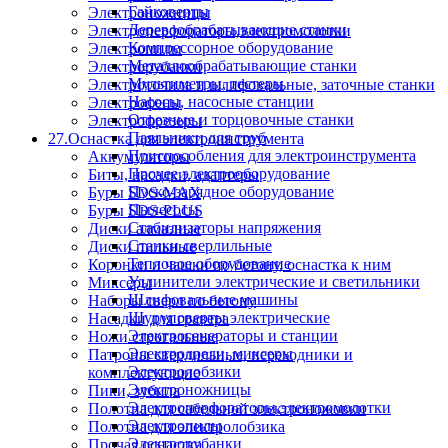
Гайковерты
Электроножницы
Деревообрабатывающие станки
Электроперфораторы,электромолотки
Компрессорное оборудование
Электропилы
Металлообрабатывающие станки
Электрорубанки
Мультиметры, тестеры
Электроточила и шлифовальные, заточные станки
Насосы, насосные станции
Электрофены
Отрезные и торцовочные станки
Электрофрезеры
Паяльники для труб
27.Оснастка для электроинструмента
Приспособления для электроинструмента
Аккумуляторы
Прочее электрооборудование
Биты, насадки, адаптеры
Пуско-зарядное оборудование
Буры SDS-MAX
Пылесосы
Буры SDS-PLUS
Стабилизаторы напряжения
Диски алмазные
Станки сверлильные
Диски пильные
Тепловое оборудование
Коронки и чашки по бетону, оснастка к ним
Удлинители электрические и светильники
Миксеры
Шлифовальные машины
Наборы сверл по бетону
Шуруповерты электрические
Насадки для гравера
Электрогенераторы и станции
Ножи строгальные
Электродрели, миксеры
Патроны сверлильные, переходники и
Электролобзики
комплектующие
Электроножницы
Пики, зубила
Электроперфораторы,электромолотки
Полотна для сабельной электроножовки
Электропилы
Полотна для электролобзика
Электрорубанки
Прочая оснастка