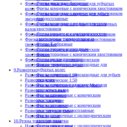
Фрезы дисковые фасонные
Фрезы червячные однозаходные для зубчатых
Фрезы концевые с коническим хвостовиком
колес
Фрезы концевые с коническим хвостовиком
Фрезы червячные однозаходные для зубьев
твердосплавные
звездочек
Фрезы концевые с цилиндрическим
Фрезы червячные однозаходные для шлицевых
хвостовиком
валов
Фрезы концевые с цилиндрическим
Фрезы шпоночные с коническим хвостовиком
хвостовиком твердосплавные
Фрезы шпоночные с коническим хвостовиком
Фрезы Т-образные
твердосплавные
Фрезы торцевые насадные
Фрезы шпоночные с цилиндрическим
Фрезы торцевые с коническим хвостовиком
хвостовиком
Фрезы цилиндрические
Фрезы шпоночные с цилиндрическим
Фрезы червячные однозаходные для
хвостовиком твердосплавные
зубчатых колес
9.Развертки
Фрезы червячные однозаходные для зубьев
Развертки конические 1:30
звездочек
Развертки конические 1:50
Фрезы червячные однозаходные для
Развертки конические под конус Морзе
шлицевых валов
Развертки котельные
Фрезы шпоночные с коническим
Развертки машинные
хвостовиком
Развертки насадные
Фрезы шпоночные с коническим
Развертки разжимные
хвостовиком твердосплавные
Развертки регулируемые
Фрезы шпоночные с цилиндрическим
Развертки ручные
хвостовиком
10.Резцы токарные, накатки
Фрезы шпоночные с цилиндрическим
Накатки и ролики к ним