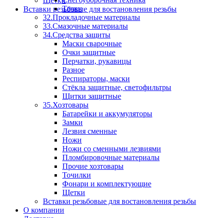
Щетки
Тачки
Вставки резьбовые для востановления резьбы
32.Прокладочные материалы
33.Смазочные материалы
34.Средства защиты
Маски сварочные
Очки защитные
Перчатки, рукавицы
Разное
Респираторы, маски
Стёкла защитные, светофильтры
Щитки защитные
35.Хозтовары
Батарейки и аккумуляторы
Замки
Лезвия сменные
Ножи
Ножи со сменными лезвиями
Пломбировочные материалы
Прочие хозтовары
Точилки
Фонари и комплектующие
Щетки
Вставки резьбовые для востановления резьбы
О компании