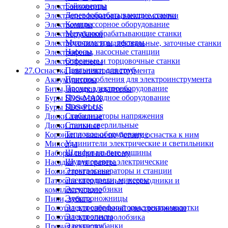
Гайковерты
Электроножницы
Деревообрабатывающие станки
Электроперфораторы,электромолотки
Компрессорное оборудование
Электропилы
Металлообрабатывающие станки
Электрорубанки
Мультиметры, тестеры
Электроточила и шлифовальные, заточные станки
Насосы, насосные станции
Электрофены
Отрезные и торцовочные станки
Электрофрезеры
Паяльники для труб
27.Оснастка для электроинструмента
Приспособления для электроинструмента
Аккумуляторы
Прочее электрооборудование
Биты, насадки, адаптеры
Пуско-зарядное оборудование
Буры SDS-MAX
Пылесосы
Буры SDS-PLUS
Стабилизаторы напряжения
Диски алмазные
Станки сверлильные
Диски пильные
Тепловое оборудование
Коронки и чашки по бетону, оснастка к ним
Удлинители электрические и светильники
Миксеры
Шлифовальные машины
Наборы сверл по бетону
Шуруповерты электрические
Насадки для гравера
Электрогенераторы и станции
Ножи строгальные
Электродрели, миксеры
Патроны сверлильные, переходники и
Электролобзики
комплектующие
Электроножницы
Пики, зубила
Электроперфораторы,электромолотки
Полотна для сабельной электроножовки
Электропилы
Полотна для электролобзика
Электрорубанки
Прочая оснастка