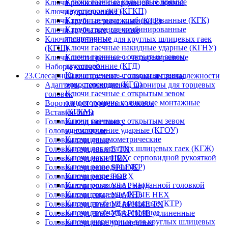
Ключи гаечные кольцевые прямые
Ключи рожковые с карданной головкой
двухсторонние (КГКП)
Ключи торцевые (КТ)
Ключи гаечные комбинированные (КГК)
Ключи трубные рычажные (КТР)
Ключи гаечные комбинированные
Ключи трубчатые, свечные
трещеточные
Ключи шарнирные для круглых шлицевых гаек
Ключи гаечные накидные ударные (КГНУ)
(КГШ)
Ключи гаечные с открытым зевом
Ключи шестигранные и четырехгранные
двухсторонние (КГД)
Наборы ключей
Ключи гаечные с открытым зевом
23.Слесарный инструмент - головки и принадлежности
односторонние (КГО)
Адаптеры, переходники, шарниры для торцевых
Ключи гаечные с открытым зевом
головок
односторонние коликовые монтажные
Воротки для торцевых головок
(КГКМ)
Вставки-биты
Ключи гаечные с открытым зевом
Головки под монтажку
односторонние ударные (КГОУ)
Головки сменные
Ключи динамометрические
Головки торцевые
Ключи для круглых шлицевых гаек (КГЖ)
Головки торцевые E-TX
Ключи накидные с серповидной рукояткой
Головки торцевые HEX
Ключи разводные (КР)
Головки торцевые SPLINE
Ключи разрезные
Головки торцевые TORX
Ключи рожковые с карданной головкой
Головки торцевые УДАРНЫЕ
Ключи торцевые (КТ)
Головки торцевые УДАРНЫЕ HEX
Ключи трубные рычажные (КТР)
Головки торцевые УДАРНЫЕ TX
Ключи трубчатые, свечные
Головки торцевые УДАРНЫЕ удлиненные
Ключи шарнирные для круглых шлицевых
Головки торцевые удлиненные