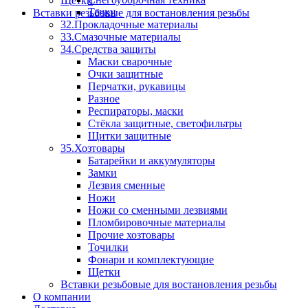
Щетки
Тачки
Вставки резьбовые для востановления резьбы
32.Прокладочные материалы
33.Смазочные материалы
34.Средства защиты
Маски сварочные
Очки защитные
Перчатки, рукавицы
Разное
Респираторы, маски
Стёкла защитные, светофильтры
Щитки защитные
35.Хозтовары
Батарейки и аккумуляторы
Замки
Лезвия сменные
Ножи
Ножи со сменными лезвиями
Пломбировочные материалы
Прочие хозтовары
Точилки
Фонари и комплектующие
Щетки
Вставки резьбовые для востановления резьбы
О компании