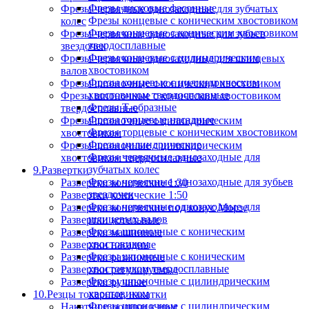
Фрезы дисковые фасонные
Фрезы червячные однозаходные для зубчатых
Фрезы концевые с коническим хвостовиком
колес
Фрезы концевые с коническим хвостовиком
Фрезы червячные однозаходные для зубьев
твердосплавные
звездочек
Фрезы концевые с цилиндрическим
Фрезы червячные однозаходные для шлицевых
хвостовиком
валов
Фрезы концевые с цилиндрическим
Фрезы шпоночные с коническим хвостовиком
хвостовиком твердосплавные
Фрезы шпоночные с коническим хвостовиком
Фрезы Т-образные
твердосплавные
Фрезы торцевые насадные
Фрезы шпоночные с цилиндрическим
Фрезы торцевые с коническим хвостовиком
хвостовиком
Фрезы цилиндрические
Фрезы шпоночные с цилиндрическим
Фрезы червячные однозаходные для
хвостовиком твердосплавные
зубчатых колес
9.Развертки
Фрезы червячные однозаходные для зубьев
Развертки конические 1:30
звездочек
Развертки конические 1:50
Фрезы червячные однозаходные для
Развертки конические под конус Морзе
шлицевых валов
Развертки котельные
Фрезы шпоночные с коническим
Развертки машинные
хвостовиком
Развертки насадные
Фрезы шпоночные с коническим
Развертки разжимные
хвостовиком твердосплавные
Развертки регулируемые
Фрезы шпоночные с цилиндрическим
Развертки ручные
хвостовиком
10.Резцы токарные, накатки
Фрезы шпоночные с цилиндрическим
Накатки и ролики к ним