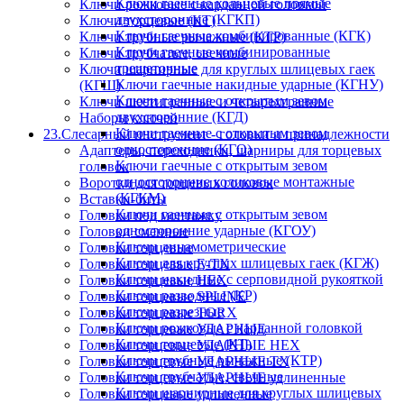
Ключи гаечные кольцевые прямые
Ключи рожковые с карданной головкой
двухсторонние (КГКП)
Ключи торцевые (КТ)
Ключи гаечные комбинированные (КГК)
Ключи трубные рычажные (КТР)
Ключи гаечные комбинированные
Ключи трубчатые, свечные
трещеточные
Ключи шарнирные для круглых шлицевых гаек
Ключи гаечные накидные ударные (КГНУ)
(КГШ)
Ключи гаечные с открытым зевом
Ключи шестигранные и четырехгранные
двухсторонние (КГД)
Наборы ключей
Ключи гаечные с открытым зевом
23.Слесарный инструмент - головки и принадлежности
односторонние (КГО)
Адаптеры, переходники, шарниры для торцевых
Ключи гаечные с открытым зевом
головок
односторонние коликовые монтажные
Воротки для торцевых головок
(КГКМ)
Вставки-биты
Ключи гаечные с открытым зевом
Головки под монтажку
односторонние ударные (КГОУ)
Головки сменные
Ключи динамометрические
Головки торцевые
Ключи для круглых шлицевых гаек (КГЖ)
Головки торцевые E-TX
Ключи накидные с серповидной рукояткой
Головки торцевые HEX
Ключи разводные (КР)
Головки торцевые SPLINE
Ключи разрезные
Головки торцевые TORX
Ключи рожковые с карданной головкой
Головки торцевые УДАРНЫЕ
Ключи торцевые (КТ)
Головки торцевые УДАРНЫЕ HEX
Ключи трубные рычажные (КТР)
Головки торцевые УДАРНЫЕ TX
Ключи трубчатые, свечные
Головки торцевые УДАРНЫЕ удлиненные
Ключи шарнирные для круглых шлицевых
Головки торцевые удлиненные