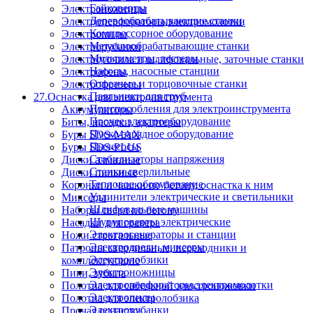
Гайковерты
Электроножницы
Деревообрабатывающие станки
Электроперфораторы,электромолотки
Компрессорное оборудование
Электропилы
Металлообрабатывающие станки
Электрорубанки
Мультиметры, тестеры
Электроточила и шлифовальные, заточные станки
Насосы, насосные станции
Электрофены
Отрезные и торцовочные станки
Электрофрезеры
Паяльники для труб
27.Оснастка для электроинструмента
Приспособления для электроинструмента
Аккумуляторы
Прочее электрооборудование
Биты, насадки, адаптеры
Пуско-зарядное оборудование
Буры SDS-MAX
Пылесосы
Буры SDS-PLUS
Стабилизаторы напряжения
Диски алмазные
Станки сверлильные
Диски пильные
Тепловое оборудование
Коронки и чашки по бетону, оснастка к ним
Удлинители электрические и светильники
Миксеры
Шлифовальные машины
Наборы сверл по бетону
Шуруповерты электрические
Насадки для гравера
Электрогенераторы и станции
Ножи строгальные
Электродрели, миксеры
Патроны сверлильные, переходники и
Электролобзики
комплектующие
Электроножницы
Пики, зубила
Электроперфораторы,электромолотки
Полотна для сабельной электроножовки
Электропилы
Полотна для электролобзика
Электрорубанки
Прочая оснастка