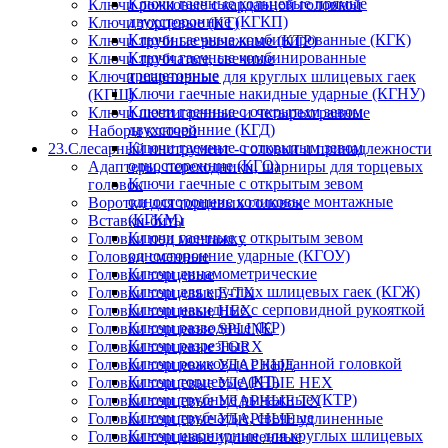
Ключи гаечные кольцевые прямые
Ключи рожковые с карданной головкой
двухсторонние (КГКП)
Ключи торцевые (КТ)
Ключи гаечные комбинированные (КГК)
Ключи трубные рычажные (КТР)
Ключи гаечные комбинированные
Ключи трубчатые, свечные
трещеточные
Ключи шарнирные для круглых шлицевых гаек
Ключи гаечные накидные ударные (КГНУ)
(КГШ)
Ключи гаечные с открытым зевом
Ключи шестигранные и четырехгранные
двухсторонние (КГД)
Наборы ключей
Ключи гаечные с открытым зевом
23.Слесарный инструмент - головки и принадлежности
односторонние (КГО)
Адаптеры, переходники, шарниры для торцевых
Ключи гаечные с открытым зевом
головок
односторонние коликовые монтажные
Воротки для торцевых головок
(КГКМ)
Вставки-биты
Ключи гаечные с открытым зевом
Головки под монтажку
односторонние ударные (КГОУ)
Головки сменные
Ключи динамометрические
Головки торцевые
Ключи для круглых шлицевых гаек (КГЖ)
Головки торцевые E-TX
Ключи накидные с серповидной рукояткой
Головки торцевые HEX
Ключи разводные (КР)
Головки торцевые SPLINE
Ключи разрезные
Головки торцевые TORX
Ключи рожковые с карданной головкой
Головки торцевые УДАРНЫЕ
Ключи торцевые (КТ)
Головки торцевые УДАРНЫЕ HEX
Ключи трубные рычажные (КТР)
Головки торцевые УДАРНЫЕ TX
Ключи трубчатые, свечные
Головки торцевые УДАРНЫЕ удлиненные
Ключи шарнирные для круглых шлицевых
Головки торцевые удлиненные