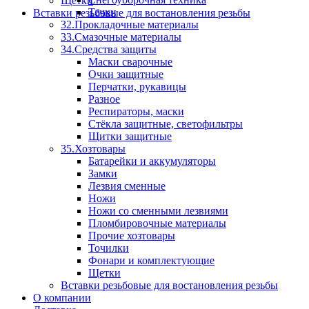
Щетки
Тачки
Вставки резьбовые для востановления резьбы
32.Прокладочные материалы
33.Смазочные материалы
34.Средства защиты
Маски сварочные
Очки защитные
Перчатки, рукавицы
Разное
Респираторы, маски
Стёкла защитные, светофильтры
Щитки защитные
35.Хозтовары
Батарейки и аккумуляторы
Замки
Лезвия сменные
Ножи
Ножи со сменными лезвиями
Пломбировочные материалы
Прочие хозтовары
Точилки
Фонари и комплектующие
Щетки
Вставки резьбовые для востановления резьбы
О компании