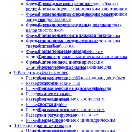
Фрезы дисковые фасонные
Фрезы червячные однозаходные для зубчатых
Фрезы концевые с коническим хвостовиком
колес
Фрезы концевые с коническим хвостовиком
Фрезы червячные однозаходные для зубьев
твердосплавные
звездочек
Фрезы концевые с цилиндрическим
Фрезы червячные однозаходные для шлицевых
хвостовиком
валов
Фрезы концевые с цилиндрическим
Фрезы шпоночные с коническим хвостовиком
хвостовиком твердосплавные
Фрезы шпоночные с коническим хвостовиком
Фрезы Т-образные
твердосплавные
Фрезы торцевые насадные
Фрезы шпоночные с цилиндрическим
Фрезы торцевые с коническим хвостовиком
хвостовиком
Фрезы цилиндрические
Фрезы шпоночные с цилиндрическим
Фрезы червячные однозаходные для
хвостовиком твердосплавные
зубчатых колес
9.Развертки
Фрезы червячные однозаходные для зубьев
Развертки конические 1:30
звездочек
Развертки конические 1:50
Фрезы червячные однозаходные для
Развертки конические под конус Морзе
шлицевых валов
Развертки котельные
Фрезы шпоночные с коническим
Развертки машинные
хвостовиком
Развертки насадные
Фрезы шпоночные с коническим
Развертки разжимные
хвостовиком твердосплавные
Развертки регулируемые
Фрезы шпоночные с цилиндрическим
Развертки ручные
хвостовиком
10.Резцы токарные, накатки
Фрезы шпоночные с цилиндрическим
Накатки и ролики к ним