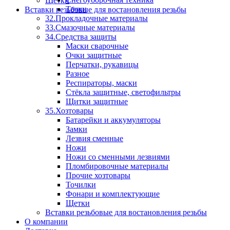
Щетки
Тачки
Вставки резьбовые для востановления резьбы
32.Прокладочные материалы
33.Смазочные материалы
34.Средства защиты
Маски сварочные
Очки защитные
Перчатки, рукавицы
Разное
Респираторы, маски
Стёкла защитные, светофильтры
Щитки защитные
35.Хозтовары
Батарейки и аккумуляторы
Замки
Лезвия сменные
Ножи
Ножи со сменными лезвиями
Пломбировочные материалы
Прочие хозтовары
Точилки
Фонари и комплектующие
Щетки
Вставки резьбовые для востановления резьбы
О компании