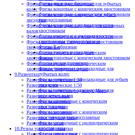
Фрезы дисковые фасонные
Фрезы червячные однозаходные для зубчатых
Фрезы концевые с коническим хвостовиком
колес
Фрезы концевые с коническим хвостовиком
Фрезы червячные однозаходные для зубьев
твердосплавные
звездочек
Фрезы концевые с цилиндрическим
Фрезы червячные однозаходные для шлицевых
хвостовиком
валов
Фрезы концевые с цилиндрическим
Фрезы шпоночные с коническим хвостовиком
хвостовиком твердосплавные
Фрезы шпоночные с коническим хвостовиком
Фрезы Т-образные
твердосплавные
Фрезы торцевые насадные
Фрезы шпоночные с цилиндрическим
Фрезы торцевые с коническим хвостовиком
хвостовиком
Фрезы цилиндрические
Фрезы шпоночные с цилиндрическим
Фрезы червячные однозаходные для
хвостовиком твердосплавные
зубчатых колес
9.Развертки
Фрезы червячные однозаходные для зубьев
Развертки конические 1:30
звездочек
Развертки конические 1:50
Фрезы червячные однозаходные для
Развертки конические под конус Морзе
шлицевых валов
Развертки котельные
Фрезы шпоночные с коническим
Развертки машинные
хвостовиком
Развертки насадные
Фрезы шпоночные с коническим
Развертки разжимные
хвостовиком твердосплавные
Развертки регулируемые
Фрезы шпоночные с цилиндрическим
Развертки ручные
хвостовиком
10.Резцы токарные, накатки
Фрезы шпоночные с цилиндрическим
Накатки и ролики к ним