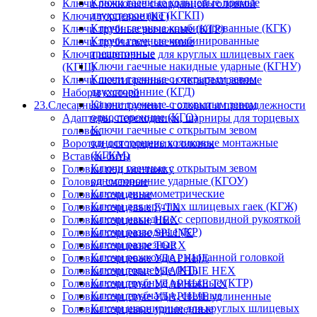
Ключи гаечные кольцевые прямые
Ключи рожковые с карданной головкой
двухсторонние (КГКП)
Ключи торцевые (КТ)
Ключи гаечные комбинированные (КГК)
Ключи трубные рычажные (КТР)
Ключи гаечные комбинированные
Ключи трубчатые, свечные
трещеточные
Ключи шарнирные для круглых шлицевых гаек
Ключи гаечные накидные ударные (КГНУ)
(КГШ)
Ключи гаечные с открытым зевом
Ключи шестигранные и четырехгранные
двухсторонние (КГД)
Наборы ключей
Ключи гаечные с открытым зевом
23.Слесарный инструмент - головки и принадлежности
односторонние (КГО)
Адаптеры, переходники, шарниры для торцевых
Ключи гаечные с открытым зевом
головок
односторонние коликовые монтажные
Воротки для торцевых головок
(КГКМ)
Вставки-биты
Ключи гаечные с открытым зевом
Головки под монтажку
односторонние ударные (КГОУ)
Головки сменные
Ключи динамометрические
Головки торцевые
Ключи для круглых шлицевых гаек (КГЖ)
Головки торцевые E-TX
Ключи накидные с серповидной рукояткой
Головки торцевые HEX
Ключи разводные (КР)
Головки торцевые SPLINE
Ключи разрезные
Головки торцевые TORX
Ключи рожковые с карданной головкой
Головки торцевые УДАРНЫЕ
Ключи торцевые (КТ)
Головки торцевые УДАРНЫЕ HEX
Ключи трубные рычажные (КТР)
Головки торцевые УДАРНЫЕ TX
Ключи трубчатые, свечные
Головки торцевые УДАРНЫЕ удлиненные
Ключи шарнирные для круглых шлицевых
Головки торцевые удлиненные