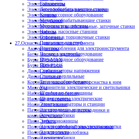
Гайковерты
Электроножницы
Деревообрабатывающие станки
Электроперфораторы,электромолотки
Компрессорное оборудование
Электропилы
Металлообрабатывающие станки
Электрорубанки
Мультиметры, тестеры
Электроточила и шлифовальные, заточные станки
Насосы, насосные станции
Электрофены
Отрезные и торцовочные станки
Электрофрезеры
Паяльники для труб
27.Оснастка для электроинструмента
Приспособления для электроинструмента
Аккумуляторы
Прочее электрооборудование
Биты, насадки, адаптеры
Пуско-зарядное оборудование
Буры SDS-MAX
Пылесосы
Буры SDS-PLUS
Стабилизаторы напряжения
Диски алмазные
Станки сверлильные
Диски пильные
Тепловое оборудование
Коронки и чашки по бетону, оснастка к ним
Удлинители электрические и светильники
Миксеры
Шлифовальные машины
Наборы сверл по бетону
Шуруповерты электрические
Насадки для гравера
Электрогенераторы и станции
Ножи строгальные
Электродрели, миксеры
Патроны сверлильные, переходники и
Электролобзики
комплектующие
Электроножницы
Пики, зубила
Электроперфораторы,электромолотки
Полотна для сабельной электроножовки
Электропилы
Полотна для электролобзика
Электрорубанки
Прочая оснастка