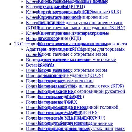
Ключи гаечные кольцевые прямые
Ключи рожковые с карданной головкой
двухсторонние (КГКП)
Ключи торцевые (КТ)
Ключи гаечные комбинированные (КГК)
Ключи трубные рычажные (КТР)
Ключи гаечные комбинированные
Ключи трубчатые, свечные
трещеточные
Ключи шарнирные для круглых шлицевых гаек
Ключи гаечные накидные ударные (КГНУ)
(КГШ)
Ключи гаечные с открытым зевом
Ключи шестигранные и четырехгранные
двухсторонние (КГД)
Наборы ключей
Ключи гаечные с открытым зевом
23.Слесарный инструмент - головки и принадлежности
односторонние (КГО)
Адаптеры, переходники, шарниры для торцевых
Ключи гаечные с открытым зевом
головок
односторонние коликовые монтажные
Воротки для торцевых головок
(КГКМ)
Вставки-биты
Ключи гаечные с открытым зевом
Головки под монтажку
односторонние ударные (КГОУ)
Головки сменные
Ключи динамометрические
Головки торцевые
Ключи для круглых шлицевых гаек (КГЖ)
Головки торцевые E-TX
Ключи накидные с серповидной рукояткой
Головки торцевые HEX
Ключи разводные (КР)
Головки торцевые SPLINE
Ключи разрезные
Головки торцевые TORX
Ключи рожковые с карданной головкой
Головки торцевые УДАРНЫЕ
Ключи торцевые (КТ)
Головки торцевые УДАРНЫЕ HEX
Ключи трубные рычажные (КТР)
Головки торцевые УДАРНЫЕ TX
Ключи трубчатые, свечные
Головки торцевые УДАРНЫЕ удлиненные
Ключи шарнирные для круглых шлицевых
Головки торцевые удлиненные