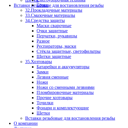
Щетки
Тачки
Вставки резьбовые для востановления резьбы
32.Прокладочные материалы
33.Смазочные материалы
34.Средства защиты
Маски сварочные
Очки защитные
Перчатки, рукавицы
Разное
Респираторы, маски
Стёкла защитные, светофильтры
Щитки защитные
35.Хозтовары
Батарейки и аккумуляторы
Замки
Лезвия сменные
Ножи
Ножи со сменными лезвиями
Пломбировочные материалы
Прочие хозтовары
Точилки
Фонари и комплектующие
Щетки
Вставки резьбовые для востановления резьбы
О компании