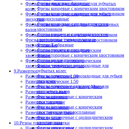
Фрезы дисковые фасонные
Фрезы червячные однозаходные для зубчатых
Фрезы концевые с коническим хвостовиком
колес
Фрезы концевые с коническим хвостовиком
Фрезы червячные однозаходные для зубьев
твердосплавные
звездочек
Фрезы концевые с цилиндрическим
Фрезы червячные однозаходные для шлицевых
хвостовиком
валов
Фрезы концевые с цилиндрическим
Фрезы шпоночные с коническим хвостовиком
хвостовиком твердосплавные
Фрезы шпоночные с коническим хвостовиком
Фрезы Т-образные
твердосплавные
Фрезы торцевые насадные
Фрезы шпоночные с цилиндрическим
Фрезы торцевые с коническим хвостовиком
хвостовиком
Фрезы цилиндрические
Фрезы шпоночные с цилиндрическим
Фрезы червячные однозаходные для
хвостовиком твердосплавные
зубчатых колес
9.Развертки
Фрезы червячные однозаходные для зубьев
Развертки конические 1:30
звездочек
Развертки конические 1:50
Фрезы червячные однозаходные для
Развертки конические под конус Морзе
шлицевых валов
Развертки котельные
Фрезы шпоночные с коническим
Развертки машинные
хвостовиком
Развертки насадные
Фрезы шпоночные с коническим
Развертки разжимные
хвостовиком твердосплавные
Развертки регулируемые
Фрезы шпоночные с цилиндрическим
Развертки ручные
хвостовиком
10.Резцы токарные, накатки
Фрезы шпоночные с цилиндрическим
Накатки и ролики к ним