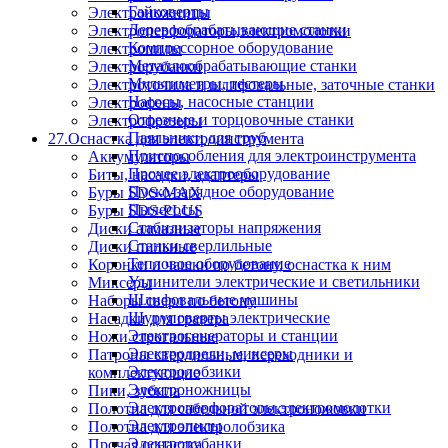
Гайковерты
Электроножницы
Деревообрабатывающие станки
Электроперфораторы,электромолотки
Компрессорное оборудование
Электропилы
Металлообрабатывающие станки
Электрорубанки
Мультиметры, тестеры
Электроточила и шлифовальные, заточные станки
Насосы, насосные станции
Электрофены
Отрезные и торцовочные станки
Электрофрезеры
Паяльники для труб
27.Оснастка для электроинструмента
Приспособления для электроинструмента
Аккумуляторы
Прочее электрооборудование
Биты, насадки, адаптеры
Пуско-зарядное оборудование
Буры SDS-MAX
Пылесосы
Буры SDS-PLUS
Стабилизаторы напряжения
Диски алмазные
Станки сверлильные
Диски пильные
Тепловое оборудование
Коронки и чашки по бетону, оснастка к ним
Удлинители электрические и светильники
Миксеры
Шлифовальные машины
Наборы сверл по бетону
Шуруповерты электрические
Насадки для гравера
Электрогенераторы и станции
Ножи строгальные
Электродрели, миксеры
Патроны сверлильные, переходники и
Электролобзики
комплектующие
Электроножницы
Пики, зубила
Электроперфораторы,электромолотки
Полотна для сабельной электроножовки
Электропилы
Полотна для электролобзика
Электрорубанки
Прочая оснастка