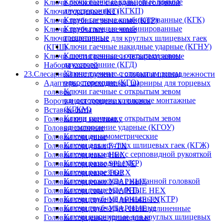
Ключи гаечные кольцевые прямые
Ключи рожковые с карданной головкой
двухсторонние (КГКП)
Ключи торцевые (КТ)
Ключи гаечные комбинированные (КГК)
Ключи трубные рычажные (КТР)
Ключи гаечные комбинированные
Ключи трубчатые, свечные
трещеточные
Ключи шарнирные для круглых шлицевых гаек
Ключи гаечные накидные ударные (КГНУ)
(КГШ)
Ключи гаечные с открытым зевом
Ключи шестигранные и четырехгранные
двухсторонние (КГД)
Наборы ключей
Ключи гаечные с открытым зевом
23.Слесарный инструмент - головки и принадлежности
односторонние (КГО)
Адаптеры, переходники, шарниры для торцевых
Ключи гаечные с открытым зевом
головок
односторонние коликовые монтажные
Воротки для торцевых головок
(КГКМ)
Вставки-биты
Ключи гаечные с открытым зевом
Головки под монтажку
односторонние ударные (КГОУ)
Головки сменные
Ключи динамометрические
Головки торцевые
Ключи для круглых шлицевых гаек (КГЖ)
Головки торцевые E-TX
Ключи накидные с серповидной рукояткой
Головки торцевые HEX
Ключи разводные (КР)
Головки торцевые SPLINE
Ключи разрезные
Головки торцевые TORX
Ключи рожковые с карданной головкой
Головки торцевые УДАРНЫЕ
Ключи торцевые (КТ)
Головки торцевые УДАРНЫЕ HEX
Ключи трубные рычажные (КТР)
Головки торцевые УДАРНЫЕ TX
Ключи трубчатые, свечные
Головки торцевые УДАРНЫЕ удлиненные
Ключи шарнирные для круглых шлицевых
Головки торцевые удлиненные