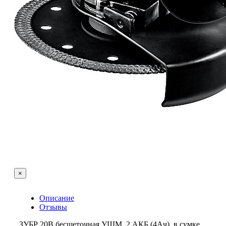
×
Описание
Отзывы
ЗУБР 20В бесщеточная УШМ, 2 АКБ (4Ач), в сумке,