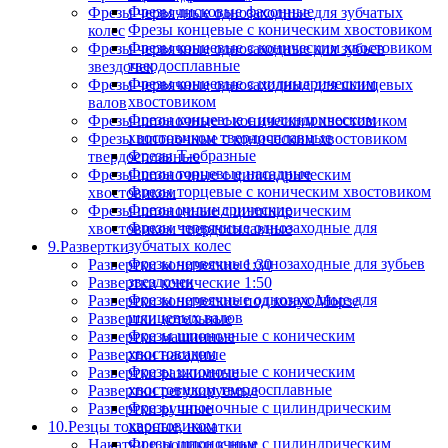
Фрезы дисковые фасонные
Фрезы червячные однозаходные для зубчатых
Фрезы концевые с коническим хвостовиком
колес
Фрезы концевые с коническим хвостовиком
Фрезы червячные однозаходные для зубьев
твердосплавные
звездочек
Фрезы концевые с цилиндрическим
Фрезы червячные однозаходные для шлицевых
хвостовиком
валов
Фрезы концевые с цилиндрическим
Фрезы шпоночные с коническим хвостовиком
хвостовиком твердосплавные
Фрезы шпоночные с коническим хвостовиком
Фрезы Т-образные
твердосплавные
Фрезы торцевые насадные
Фрезы шпоночные с цилиндрическим
Фрезы торцевые с коническим хвостовиком
хвостовиком
Фрезы цилиндрические
Фрезы шпоночные с цилиндрическим
Фрезы червячные однозаходные для
хвостовиком твердосплавные
зубчатых колес
9.Развертки
Фрезы червячные однозаходные для зубьев
Развертки конические 1:30
звездочек
Развертки конические 1:50
Фрезы червячные однозаходные для
Развертки конические под конус Морзе
шлицевых валов
Развертки котельные
Фрезы шпоночные с коническим
Развертки машинные
хвостовиком
Развертки насадные
Фрезы шпоночные с коническим
Развертки разжимные
хвостовиком твердосплавные
Развертки регулируемые
Фрезы шпоночные с цилиндрическим
Развертки ручные
хвостовиком
10.Резцы токарные, накатки
Фрезы шпоночные с цилиндрическим
Накатки и ролики к ним