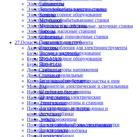
Гайковерты
Электроножницы
Деревообрабатывающие станки
Электроперфораторы,электромолотки
Компрессорное оборудование
Электропилы
Металлообрабатывающие станки
Электрорубанки
Мультиметры, тестеры
Электроточила и шлифовальные, заточные станки
Насосы, насосные станции
Электрофены
Отрезные и торцовочные станки
Электрофрезеры
Паяльники для труб
27.Оснастка для электроинструмента
Приспособления для электроинструмента
Аккумуляторы
Прочее электрооборудование
Биты, насадки, адаптеры
Пуско-зарядное оборудование
Буры SDS-MAX
Пылесосы
Буры SDS-PLUS
Стабилизаторы напряжения
Диски алмазные
Станки сверлильные
Диски пильные
Тепловое оборудование
Коронки и чашки по бетону, оснастка к ним
Удлинители электрические и светильники
Миксеры
Шлифовальные машины
Наборы сверл по бетону
Шуруповерты электрические
Насадки для гравера
Электрогенераторы и станции
Ножи строгальные
Электродрели, миксеры
Патроны сверлильные, переходники и
Электролобзики
комплектующие
Электроножницы
Пики, зубила
Электроперфораторы,электромолотки
Полотна для сабельной электроножовки
Электропилы
Полотна для электролобзика
Электрорубанки
Прочая оснастка