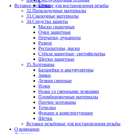
Щетки
Тачки
Вставки резьбовые для востановления резьбы
32.Прокладочные материалы
33.Смазочные материалы
34.Средства защиты
Маски сварочные
Очки защитные
Перчатки, рукавицы
Разное
Респираторы, маски
Стёкла защитные, светофильтры
Щитки защитные
35.Хозтовары
Батарейки и аккумуляторы
Замки
Лезвия сменные
Ножи
Ножи со сменными лезвиями
Пломбировочные материалы
Прочие хозтовары
Точилки
Фонари и комплектующие
Щетки
Вставки резьбовые для востановления резьбы
О компании