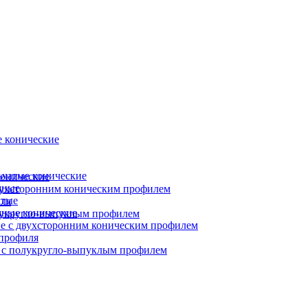
 конические
ьчатые конические
онические
чные
вухсторонним коническим профилем
атые
ля
ные конические
лукругло-выпуклым профилем
е с двухсторонним коническим профилем
профиля
 с полукругло-выпуклым профилем