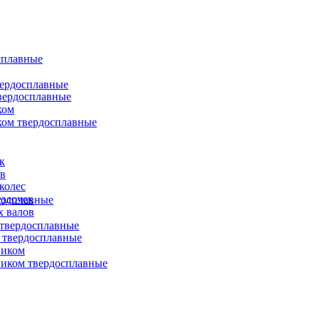
сплавные
вердосплавные
вердосплавные
ком
ком твердосплавные
к
ов
колес
ездочек
досплавные
х валов
твердосплавные
 твердосплавные
виком
иком твердосплавные