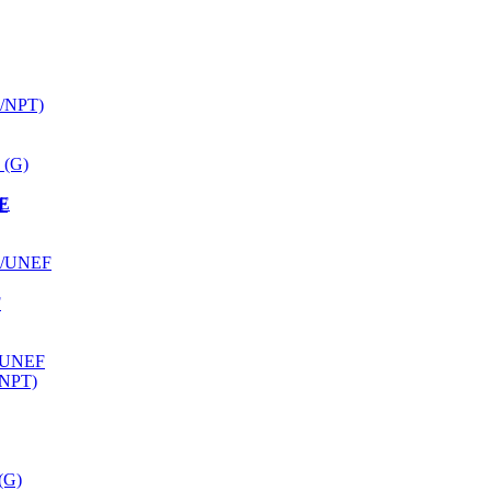
K/NPT)
 (G)
ЫЕ
F
F/UNEF
F
/UNEF
/NPT)
(G)