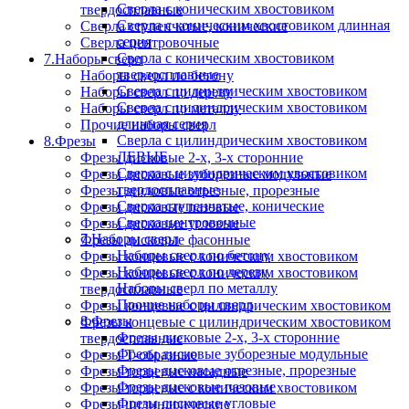
Сверла с коническим хвостовиком
твердосплавные
Сверла с коническим хвостовиком длинная
Сверла ступенчатые, конические
серия
Сверла центровочные
Сверла с коническим хвостовиком
7.Наборы сверл
твердосплавные
Наборы сверл по бетону
Сверла с цилиндрическим хвостовиком
Наборы сверл по дереву
Сверла с цилиндрическим хвостовиком
Наборы сверл по металлу
длинная серия
Прочие наборы сверл
Сверла с цилиндрическим хвостовиком
8.Фрезы
ЛЕВЫЕ
Фрезы дисковые 2-х, 3-х сторонние
Сверла с цилиндрическим хвостовиком
Фрезы дисковые зуборезные модульные
твердосплавные
Фрезы дисковые отрезные, прорезные
Сверла ступенчатые, конические
Фрезы дисковые пазовые
Сверла центровочные
Фрезы дисковые угловые
7.Наборы сверл
Фрезы дисковые фасонные
Наборы сверл по бетону
Фрезы концевые с коническим хвостовиком
Наборы сверл по дереву
Фрезы концевые с коническим хвостовиком
Наборы сверл по металлу
твердосплавные
Прочие наборы сверл
Фрезы концевые с цилиндрическим хвостовиком
8.Фрезы
Фрезы концевые с цилиндрическим хвостовиком
Фрезы дисковые 2-х, 3-х сторонние
твердосплавные
Фрезы дисковые зуборезные модульные
Фрезы Т-образные
Фрезы дисковые отрезные, прорезные
Фрезы торцевые насадные
Фрезы дисковые пазовые
Фрезы торцевые с коническим хвостовиком
Фрезы дисковые угловые
Фрезы цилиндрические