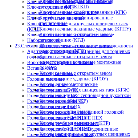
Ключи гаечные кольцевые прямые
Ключи рожковые с карданной головкой
двухсторонние (КГКП)
Ключи торцевые (КТ)
Ключи гаечные комбинированные (КГК)
Ключи трубные рычажные (КТР)
Ключи гаечные комбинированные
Ключи трубчатые, свечные
трещеточные
Ключи шарнирные для круглых шлицевых гаек
Ключи гаечные накидные ударные (КГНУ)
(КГШ)
Ключи гаечные с открытым зевом
Ключи шестигранные и четырехгранные
двухсторонние (КГД)
Наборы ключей
Ключи гаечные с открытым зевом
23.Слесарный инструмент - головки и принадлежности
односторонние (КГО)
Адаптеры, переходники, шарниры для торцевых
Ключи гаечные с открытым зевом
головок
односторонние коликовые монтажные
Воротки для торцевых головок
(КГКМ)
Вставки-биты
Ключи гаечные с открытым зевом
Головки под монтажку
односторонние ударные (КГОУ)
Головки сменные
Ключи динамометрические
Головки торцевые
Ключи для круглых шлицевых гаек (КГЖ)
Головки торцевые E-TX
Ключи накидные с серповидной рукояткой
Головки торцевые HEX
Ключи разводные (КР)
Головки торцевые SPLINE
Ключи разрезные
Головки торцевые TORX
Ключи рожковые с карданной головкой
Головки торцевые УДАРНЫЕ
Ключи торцевые (КТ)
Головки торцевые УДАРНЫЕ HEX
Ключи трубные рычажные (КТР)
Головки торцевые УДАРНЫЕ TX
Ключи трубчатые, свечные
Головки торцевые УДАРНЫЕ удлиненные
Ключи шарнирные для круглых шлицевых
Головки торцевые удлиненные