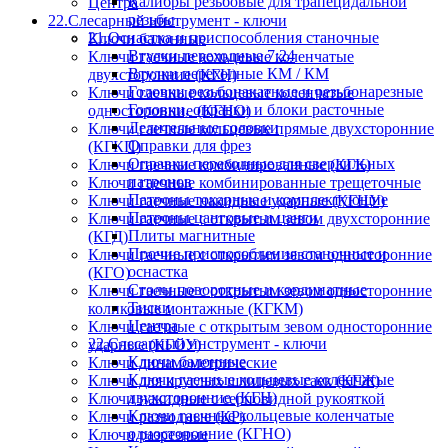
Калибры резьбовые для трапецидальной
Центра
резьбы
22.Слесарный инструмент - ключи
21.Оснастка и приспособления станочные
Ключи балонные
Втулки переходные 7:24
Ключи гаечные кольцевые коленчатые
Втулки переходные КМ / КМ
двухсторонние (КГН)
Головки резьбонакатные и резьбонарезные
Ключи гаечные кольцевые коленчатые
Головки, оправки и блоки расточные
односторонние (КГНО)
Делительные головки
Ключи гаечные кольцевые прямые двухсторонние
Оправки для фрез
(КГКП)
Оправки переходные для сверлильных
Ключи гаечные комбинированные (КГК)
патронов
Ключи гаечные комбинированные трещеточные
Патроны токарные и комплектующие
Ключи гаечные накидные ударные (КГНУ)
Патроны цанговые и цанги
Ключи гаечные с открытым зевом двухсторонние
Плиты магнитные
(КГД)
Прочие приспособления станочные и
Ключи гаечные с открытым зевом односторонние
оснастка
(КГО)
Столы поворотные и кординатные
Ключи гаечные с открытым зевом односторонние
Тиски
коликовые монтажные (КГКМ)
Центра
Ключи гаечные с открытым зевом односторонние
22.Слесарный инструмент - ключи
ударные (КГОУ)
Ключи балонные
Ключи динамометрические
Ключи гаечные кольцевые коленчатые
Ключи для круглых шлицевых гаек (КГЖ)
двухсторонние (КГН)
Ключи накидные с серповидной рукояткой
Ключи гаечные кольцевые коленчатые
Ключи разводные (КР)
односторонние (КГНО)
Ключи разрезные