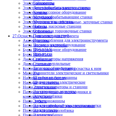
Гайковерты
Электроножницы
Деревообрабатывающие станки
Электроперфораторы,электромолотки
Компрессорное оборудование
Электропилы
Металлообрабатывающие станки
Электрорубанки
Мультиметры, тестеры
Электроточила и шлифовальные, заточные станки
Насосы, насосные станции
Электрофены
Отрезные и торцовочные станки
Электрофрезеры
Паяльники для труб
27.Оснастка для электроинструмента
Приспособления для электроинструмента
Аккумуляторы
Прочее электрооборудование
Биты, насадки, адаптеры
Пуско-зарядное оборудование
Буры SDS-MAX
Пылесосы
Буры SDS-PLUS
Стабилизаторы напряжения
Диски алмазные
Станки сверлильные
Диски пильные
Тепловое оборудование
Коронки и чашки по бетону, оснастка к ним
Удлинители электрические и светильники
Миксеры
Шлифовальные машины
Наборы сверл по бетону
Шуруповерты электрические
Насадки для гравера
Электрогенераторы и станции
Ножи строгальные
Электродрели, миксеры
Патроны сверлильные, переходники и
Электролобзики
комплектующие
Электроножницы
Пики, зубила
Электроперфораторы,электромолотки
Полотна для сабельной электроножовки
Электропилы
Полотна для электролобзика
Электрорубанки
Прочая оснастка