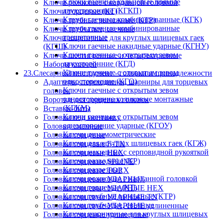
Ключи гаечные кольцевые прямые
Ключи рожковые с карданной головкой
двухсторонние (КГКП)
Ключи торцевые (КТ)
Ключи гаечные комбинированные (КГК)
Ключи трубные рычажные (КТР)
Ключи гаечные комбинированные
Ключи трубчатые, свечные
трещеточные
Ключи шарнирные для круглых шлицевых гаек
Ключи гаечные накидные ударные (КГНУ)
(КГШ)
Ключи гаечные с открытым зевом
Ключи шестигранные и четырехгранные
двухсторонние (КГД)
Наборы ключей
Ключи гаечные с открытым зевом
23.Слесарный инструмент - головки и принадлежности
односторонние (КГО)
Адаптеры, переходники, шарниры для торцевых
Ключи гаечные с открытым зевом
головок
односторонние коликовые монтажные
Воротки для торцевых головок
(КГКМ)
Вставки-биты
Ключи гаечные с открытым зевом
Головки под монтажку
односторонние ударные (КГОУ)
Головки сменные
Ключи динамометрические
Головки торцевые
Ключи для круглых шлицевых гаек (КГЖ)
Головки торцевые E-TX
Ключи накидные с серповидной рукояткой
Головки торцевые HEX
Ключи разводные (КР)
Головки торцевые SPLINE
Ключи разрезные
Головки торцевые TORX
Ключи рожковые с карданной головкой
Головки торцевые УДАРНЫЕ
Ключи торцевые (КТ)
Головки торцевые УДАРНЫЕ HEX
Ключи трубные рычажные (КТР)
Головки торцевые УДАРНЫЕ TX
Ключи трубчатые, свечные
Головки торцевые УДАРНЫЕ удлиненные
Ключи шарнирные для круглых шлицевых
Головки торцевые удлиненные