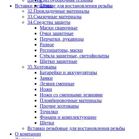
Щетки
Тачки
Вставки резьбовые для востановления резьбы
32.Прокладочные материалы
33.Смазочные материалы
34.Средства защиты
Маски сварочные
Очки защитные
Перчатки, рукавицы
Разное
Респираторы, маски
Стёкла защитные, светофильтры
Щитки защитные
35.Хозтовары
Батарейки и аккумуляторы
Замки
Лезвия сменные
Ножи
Ножи со сменными лезвиями
Пломбировочные материалы
Прочие хозтовары
Точилки
Фонари и комплектующие
Щетки
Вставки резьбовые для востановления резьбы
О компании