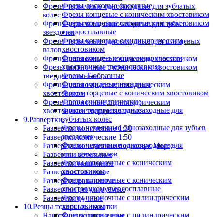
Фрезы дисковые фасонные
Фрезы червячные однозаходные для зубчатых
Фрезы концевые с коническим хвостовиком
колес
Фрезы концевые с коническим хвостовиком
Фрезы червячные однозаходные для зубьев
твердосплавные
звездочек
Фрезы концевые с цилиндрическим
Фрезы червячные однозаходные для шлицевых
хвостовиком
валов
Фрезы концевые с цилиндрическим
Фрезы шпоночные с коническим хвостовиком
хвостовиком твердосплавные
Фрезы шпоночные с коническим хвостовиком
Фрезы Т-образные
твердосплавные
Фрезы торцевые насадные
Фрезы шпоночные с цилиндрическим
Фрезы торцевые с коническим хвостовиком
хвостовиком
Фрезы цилиндрические
Фрезы шпоночные с цилиндрическим
Фрезы червячные однозаходные для
хвостовиком твердосплавные
зубчатых колес
9.Развертки
Фрезы червячные однозаходные для зубьев
Развертки конические 1:30
звездочек
Развертки конические 1:50
Фрезы червячные однозаходные для
Развертки конические под конус Морзе
шлицевых валов
Развертки котельные
Фрезы шпоночные с коническим
Развертки машинные
хвостовиком
Развертки насадные
Фрезы шпоночные с коническим
Развертки разжимные
хвостовиком твердосплавные
Развертки регулируемые
Фрезы шпоночные с цилиндрическим
Развертки ручные
хвостовиком
10.Резцы токарные, накатки
Фрезы шпоночные с цилиндрическим
Накатки и ролики к ним