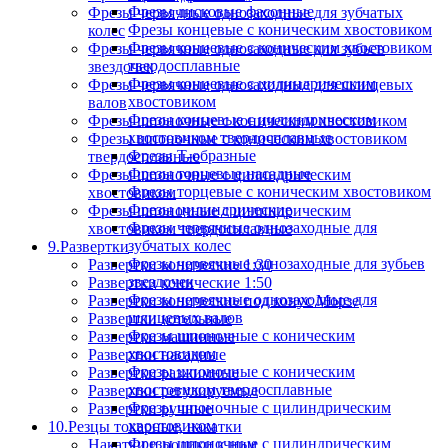
Фрезы дисковые фасонные
Фрезы червячные однозаходные для зубчатых
Фрезы концевые с коническим хвостовиком
колес
Фрезы концевые с коническим хвостовиком
Фрезы червячные однозаходные для зубьев
твердосплавные
звездочек
Фрезы концевые с цилиндрическим
Фрезы червячные однозаходные для шлицевых
хвостовиком
валов
Фрезы концевые с цилиндрическим
Фрезы шпоночные с коническим хвостовиком
хвостовиком твердосплавные
Фрезы шпоночные с коническим хвостовиком
Фрезы Т-образные
твердосплавные
Фрезы торцевые насадные
Фрезы шпоночные с цилиндрическим
Фрезы торцевые с коническим хвостовиком
хвостовиком
Фрезы цилиндрические
Фрезы шпоночные с цилиндрическим
Фрезы червячные однозаходные для
хвостовиком твердосплавные
зубчатых колес
9.Развертки
Фрезы червячные однозаходные для зубьев
Развертки конические 1:30
звездочек
Развертки конические 1:50
Фрезы червячные однозаходные для
Развертки конические под конус Морзе
шлицевых валов
Развертки котельные
Фрезы шпоночные с коническим
Развертки машинные
хвостовиком
Развертки насадные
Фрезы шпоночные с коническим
Развертки разжимные
хвостовиком твердосплавные
Развертки регулируемые
Фрезы шпоночные с цилиндрическим
Развертки ручные
хвостовиком
10.Резцы токарные, накатки
Фрезы шпоночные с цилиндрическим
Накатки и ролики к ним