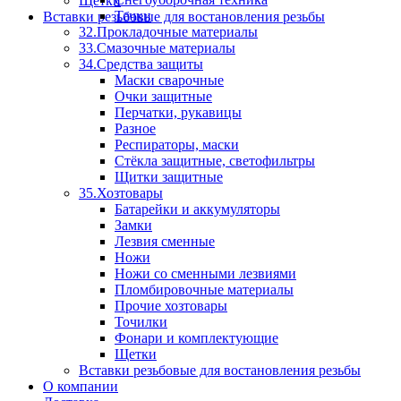
Щетки
Тачки
Вставки резьбовые для востановления резьбы
32.Прокладочные материалы
33.Смазочные материалы
34.Средства защиты
Маски сварочные
Очки защитные
Перчатки, рукавицы
Разное
Респираторы, маски
Стёкла защитные, светофильтры
Щитки защитные
35.Хозтовары
Батарейки и аккумуляторы
Замки
Лезвия сменные
Ножи
Ножи со сменными лезвиями
Пломбировочные материалы
Прочие хозтовары
Точилки
Фонари и комплектующие
Щетки
Вставки резьбовые для востановления резьбы
О компании