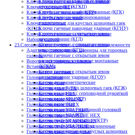
Ключи гаечные кольцевые прямые
Ключи рожковые с карданной головкой
двухсторонние (КГКП)
Ключи торцевые (КТ)
Ключи гаечные комбинированные (КГК)
Ключи трубные рычажные (КТР)
Ключи гаечные комбинированные
Ключи трубчатые, свечные
трещеточные
Ключи шарнирные для круглых шлицевых гаек
Ключи гаечные накидные ударные (КГНУ)
(КГШ)
Ключи гаечные с открытым зевом
Ключи шестигранные и четырехгранные
двухсторонние (КГД)
Наборы ключей
Ключи гаечные с открытым зевом
23.Слесарный инструмент - головки и принадлежности
односторонние (КГО)
Адаптеры, переходники, шарниры для торцевых
Ключи гаечные с открытым зевом
головок
односторонние коликовые монтажные
Воротки для торцевых головок
(КГКМ)
Вставки-биты
Ключи гаечные с открытым зевом
Головки под монтажку
односторонние ударные (КГОУ)
Головки сменные
Ключи динамометрические
Головки торцевые
Ключи для круглых шлицевых гаек (КГЖ)
Головки торцевые E-TX
Ключи накидные с серповидной рукояткой
Головки торцевые HEX
Ключи разводные (КР)
Головки торцевые SPLINE
Ключи разрезные
Головки торцевые TORX
Ключи рожковые с карданной головкой
Головки торцевые УДАРНЫЕ
Ключи торцевые (КТ)
Головки торцевые УДАРНЫЕ HEX
Ключи трубные рычажные (КТР)
Головки торцевые УДАРНЫЕ TX
Ключи трубчатые, свечные
Головки торцевые УДАРНЫЕ удлиненные
Ключи шарнирные для круглых шлицевых
Головки торцевые удлиненные