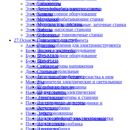
Гайковерты
Электроножницы
Деревообрабатывающие станки
Электроперфораторы,электромолотки
Компрессорное оборудование
Электропилы
Металлообрабатывающие станки
Электрорубанки
Мультиметры, тестеры
Электроточила и шлифовальные, заточные станки
Насосы, насосные станции
Электрофены
Отрезные и торцовочные станки
Электрофрезеры
Паяльники для труб
27.Оснастка для электроинструмента
Приспособления для электроинструмента
Аккумуляторы
Прочее электрооборудование
Биты, насадки, адаптеры
Пуско-зарядное оборудование
Буры SDS-MAX
Пылесосы
Буры SDS-PLUS
Стабилизаторы напряжения
Диски алмазные
Станки сверлильные
Диски пильные
Тепловое оборудование
Коронки и чашки по бетону, оснастка к ним
Удлинители электрические и светильники
Миксеры
Шлифовальные машины
Наборы сверл по бетону
Шуруповерты электрические
Насадки для гравера
Электрогенераторы и станции
Ножи строгальные
Электродрели, миксеры
Патроны сверлильные, переходники и
Электролобзики
комплектующие
Электроножницы
Пики, зубила
Электроперфораторы,электромолотки
Полотна для сабельной электроножовки
Электропилы
Полотна для электролобзика
Электрорубанки
Прочая оснастка