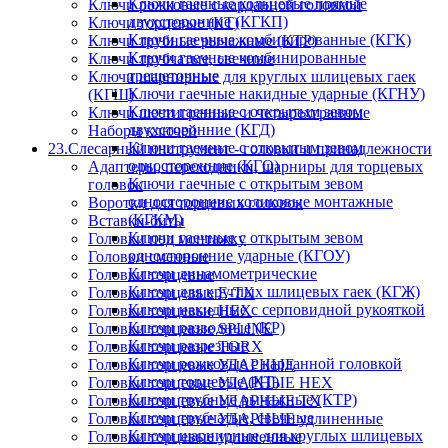
Ключи гаечные кольцевые прямые
Ключи рожковые с карданной головкой
двухсторонние (КГКП)
Ключи торцевые (КТ)
Ключи гаечные комбинированные (КГК)
Ключи трубные рычажные (КТР)
Ключи гаечные комбинированные
Ключи трубчатые, свечные
трещеточные
Ключи шарнирные для круглых шлицевых гаек
Ключи гаечные накидные ударные (КГНУ)
(КГШ)
Ключи гаечные с открытым зевом
Ключи шестигранные и четырехгранные
двухсторонние (КГД)
Наборы ключей
Ключи гаечные с открытым зевом
23.Слесарный инструмент - головки и принадлежности
односторонние (КГО)
Адаптеры, переходники, шарниры для торцевых
Ключи гаечные с открытым зевом
головок
односторонние коликовые монтажные
Воротки для торцевых головок
(КГКМ)
Вставки-биты
Ключи гаечные с открытым зевом
Головки под монтажку
односторонние ударные (КГОУ)
Головки сменные
Ключи динамометрические
Головки торцевые
Ключи для круглых шлицевых гаек (КГЖ)
Головки торцевые E-TX
Ключи накидные с серповидной рукояткой
Головки торцевые HEX
Ключи разводные (КР)
Головки торцевые SPLINE
Ключи разрезные
Головки торцевые TORX
Ключи рожковые с карданной головкой
Головки торцевые УДАРНЫЕ
Ключи торцевые (КТ)
Головки торцевые УДАРНЫЕ HEX
Ключи трубные рычажные (КТР)
Головки торцевые УДАРНЫЕ TX
Ключи трубчатые, свечные
Головки торцевые УДАРНЫЕ удлиненные
Ключи шарнирные для круглых шлицевых
Головки торцевые удлиненные