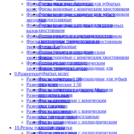
Фрезы дисковые фасонные
Фрезы червячные однозаходные для зубчатых
Фрезы концевые с коническим хвостовиком
колес
Фрезы концевые с коническим хвостовиком
Фрезы червячные однозаходные для зубьев
твердосплавные
звездочек
Фрезы концевые с цилиндрическим
Фрезы червячные однозаходные для шлицевых
хвостовиком
валов
Фрезы концевые с цилиндрическим
Фрезы шпоночные с коническим хвостовиком
хвостовиком твердосплавные
Фрезы шпоночные с коническим хвостовиком
Фрезы Т-образные
твердосплавные
Фрезы торцевые насадные
Фрезы шпоночные с цилиндрическим
Фрезы торцевые с коническим хвостовиком
хвостовиком
Фрезы цилиндрические
Фрезы шпоночные с цилиндрическим
Фрезы червячные однозаходные для
хвостовиком твердосплавные
зубчатых колес
9.Развертки
Фрезы червячные однозаходные для зубьев
Развертки конические 1:30
звездочек
Развертки конические 1:50
Фрезы червячные однозаходные для
Развертки конические под конус Морзе
шлицевых валов
Развертки котельные
Фрезы шпоночные с коническим
Развертки машинные
хвостовиком
Развертки насадные
Фрезы шпоночные с коническим
Развертки разжимные
хвостовиком твердосплавные
Развертки регулируемые
Фрезы шпоночные с цилиндрическим
Развертки ручные
хвостовиком
10.Резцы токарные, накатки
Фрезы шпоночные с цилиндрическим
Накатки и ролики к ним