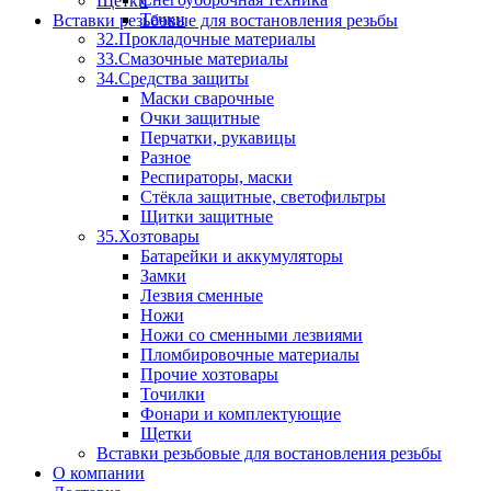
Щетки
Тачки
Вставки резьбовые для востановления резьбы
32.Прокладочные материалы
33.Смазочные материалы
34.Средства защиты
Маски сварочные
Очки защитные
Перчатки, рукавицы
Разное
Респираторы, маски
Стёкла защитные, светофильтры
Щитки защитные
35.Хозтовары
Батарейки и аккумуляторы
Замки
Лезвия сменные
Ножи
Ножи со сменными лезвиями
Пломбировочные материалы
Прочие хозтовары
Точилки
Фонари и комплектующие
Щетки
Вставки резьбовые для востановления резьбы
О компании