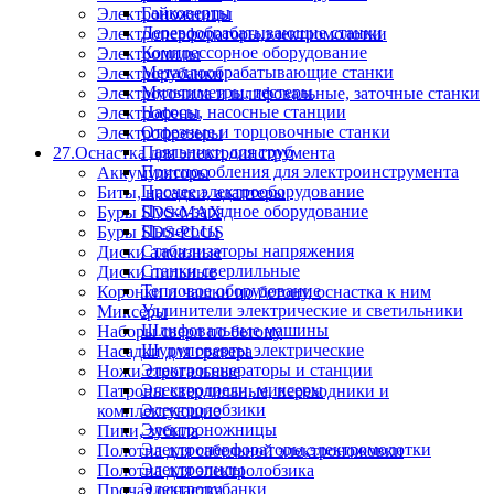
Гайковерты
Электроножницы
Деревообрабатывающие станки
Электроперфораторы,электромолотки
Компрессорное оборудование
Электропилы
Металлообрабатывающие станки
Электрорубанки
Мультиметры, тестеры
Электроточила и шлифовальные, заточные станки
Насосы, насосные станции
Электрофены
Отрезные и торцовочные станки
Электрофрезеры
Паяльники для труб
27.Оснастка для электроинструмента
Приспособления для электроинструмента
Аккумуляторы
Прочее электрооборудование
Биты, насадки, адаптеры
Пуско-зарядное оборудование
Буры SDS-MAX
Пылесосы
Буры SDS-PLUS
Стабилизаторы напряжения
Диски алмазные
Станки сверлильные
Диски пильные
Тепловое оборудование
Коронки и чашки по бетону, оснастка к ним
Удлинители электрические и светильники
Миксеры
Шлифовальные машины
Наборы сверл по бетону
Шуруповерты электрические
Насадки для гравера
Электрогенераторы и станции
Ножи строгальные
Электродрели, миксеры
Патроны сверлильные, переходники и
Электролобзики
комплектующие
Электроножницы
Пики, зубила
Электроперфораторы,электромолотки
Полотна для сабельной электроножовки
Электропилы
Полотна для электролобзика
Электрорубанки
Прочая оснастка