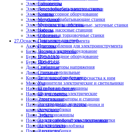
Гайковерты
Электроножницы
Деревообрабатывающие станки
Электроперфораторы,электромолотки
Компрессорное оборудование
Электропилы
Металлообрабатывающие станки
Электрорубанки
Мультиметры, тестеры
Электроточила и шлифовальные, заточные станки
Насосы, насосные станции
Электрофены
Отрезные и торцовочные станки
Электрофрезеры
Паяльники для труб
27.Оснастка для электроинструмента
Приспособления для электроинструмента
Аккумуляторы
Прочее электрооборудование
Биты, насадки, адаптеры
Пуско-зарядное оборудование
Буры SDS-MAX
Пылесосы
Буры SDS-PLUS
Стабилизаторы напряжения
Диски алмазные
Станки сверлильные
Диски пильные
Тепловое оборудование
Коронки и чашки по бетону, оснастка к ним
Удлинители электрические и светильники
Миксеры
Шлифовальные машины
Наборы сверл по бетону
Шуруповерты электрические
Насадки для гравера
Электрогенераторы и станции
Ножи строгальные
Электродрели, миксеры
Патроны сверлильные, переходники и
Электролобзики
комплектующие
Электроножницы
Пики, зубила
Электроперфораторы,электромолотки
Полотна для сабельной электроножовки
Электропилы
Полотна для электролобзика
Электрорубанки
Прочая оснастка