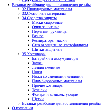
Щетки
Тачки
Вставки резьбовые для востановления резьбы
32.Прокладочные материалы
33.Смазочные материалы
34.Средства защиты
Маски сварочные
Очки защитные
Перчатки, рукавицы
Разное
Респираторы, маски
Стёкла защитные, светофильтры
Щитки защитные
35.Хозтовары
Батарейки и аккумуляторы
Замки
Лезвия сменные
Ножи
Ножи со сменными лезвиями
Пломбировочные материалы
Прочие хозтовары
Точилки
Фонари и комплектующие
Щетки
Вставки резьбовые для востановления резьбы
О компании