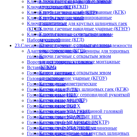
Ключи гаечные кольцевые прямые
Ключи рожковые с карданной головкой
двухсторонние (КГКП)
Ключи торцевые (КТ)
Ключи гаечные комбинированные (КГК)
Ключи трубные рычажные (КТР)
Ключи гаечные комбинированные
Ключи трубчатые, свечные
трещеточные
Ключи шарнирные для круглых шлицевых гаек
Ключи гаечные накидные ударные (КГНУ)
(КГШ)
Ключи гаечные с открытым зевом
Ключи шестигранные и четырехгранные
двухсторонние (КГД)
Наборы ключей
Ключи гаечные с открытым зевом
23.Слесарный инструмент - головки и принадлежности
односторонние (КГО)
Адаптеры, переходники, шарниры для торцевых
Ключи гаечные с открытым зевом
головок
односторонние коликовые монтажные
Воротки для торцевых головок
(КГКМ)
Вставки-биты
Ключи гаечные с открытым зевом
Головки под монтажку
односторонние ударные (КГОУ)
Головки сменные
Ключи динамометрические
Головки торцевые
Ключи для круглых шлицевых гаек (КГЖ)
Головки торцевые E-TX
Ключи накидные с серповидной рукояткой
Головки торцевые HEX
Ключи разводные (КР)
Головки торцевые SPLINE
Ключи разрезные
Головки торцевые TORX
Ключи рожковые с карданной головкой
Головки торцевые УДАРНЫЕ
Ключи торцевые (КТ)
Головки торцевые УДАРНЫЕ HEX
Ключи трубные рычажные (КТР)
Головки торцевые УДАРНЫЕ TX
Ключи трубчатые, свечные
Головки торцевые УДАРНЫЕ удлиненные
Ключи шарнирные для круглых шлицевых
Головки торцевые удлиненные