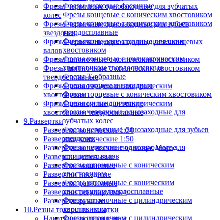
Фрезы дисковые фасонные
Фрезы червячные однозаходные для зубчатых
Фрезы концевые с коническим хвостовиком
колес
Фрезы концевые с коническим хвостовиком
Фрезы червячные однозаходные для зубьев
твердосплавные
звездочек
Фрезы концевые с цилиндрическим
Фрезы червячные однозаходные для шлицевых
хвостовиком
валов
Фрезы концевые с цилиндрическим
Фрезы шпоночные с коническим хвостовиком
хвостовиком твердосплавные
Фрезы шпоночные с коническим хвостовиком
Фрезы Т-образные
твердосплавные
Фрезы торцевые насадные
Фрезы шпоночные с цилиндрическим
Фрезы торцевые с коническим хвостовиком
хвостовиком
Фрезы цилиндрические
Фрезы шпоночные с цилиндрическим
Фрезы червячные однозаходные для
хвостовиком твердосплавные
зубчатых колес
9.Развертки
Фрезы червячные однозаходные для зубьев
Развертки конические 1:30
звездочек
Развертки конические 1:50
Фрезы червячные однозаходные для
Развертки конические под конус Морзе
шлицевых валов
Развертки котельные
Фрезы шпоночные с коническим
Развертки машинные
хвостовиком
Развертки насадные
Фрезы шпоночные с коническим
Развертки разжимные
хвостовиком твердосплавные
Развертки регулируемые
Фрезы шпоночные с цилиндрическим
Развертки ручные
хвостовиком
10.Резцы токарные, накатки
Фрезы шпоночные с цилиндрическим
Накатки и ролики к ним